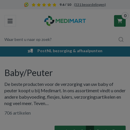
9.6 / 10
(531 beoordelingen)
0
Toggle navigation
Waar bent u naar op zoek?
PostNL bezorging & afhaalpunten
Winkelwagen
Baby/Peuter
Uw winkelwagen is leeg.
De beste producten voor de verzorging van uw baby of
Vul hem met producten.
peuter koopt u bij Medimart. In ons assortiment vindt u onder
andere babyvoeding, flesjes, luiers, verzorgingsartikelen en
nog veel meer. Teven…
706 artikelen