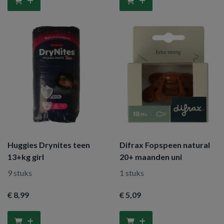
Huggies Drynites teen
Difrax Fopspeen natural
13+kg girl
20+ maanden uni
9 stuks
1 stuks
€ 8
,99
€ 5
,09