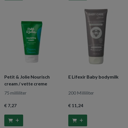
Petit & Jolie Nourisch
E Lifexir Baby bodymilk
cream / vette creme
75 milliliter
200 Milliliter
€ 7
,27
€ 11
,24