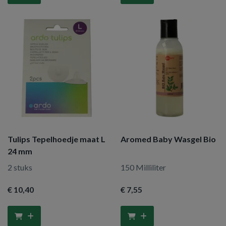
Tulips Tepelhoedje maat L
Aromed Baby Wasgel Bio
24 mm
2 stuks
150 Milliliter
€ 10
,40
€ 7
,55