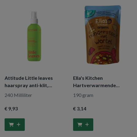
Attitude Little leaves
Ella's Kitchen
haarspray anti-klit,
Hartverwarmende
watermeloen & k
runderstoof 8+
240 Milliliter
190 gram
€ 9
,93
€ 3
,14