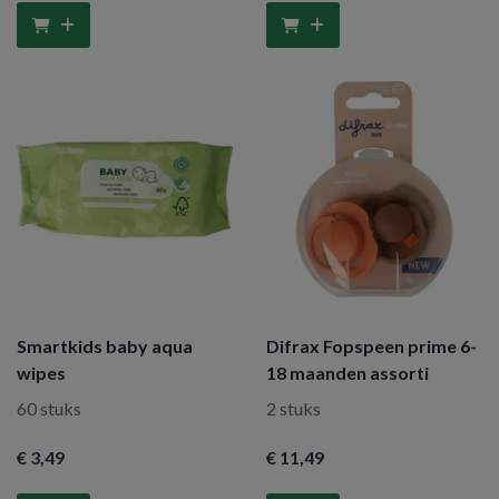
Smartkids baby aqua
Difrax Fopspeen prime 6-
wipes
18 maanden assorti
60 stuks
2 stuks
€ 3
,49
€ 11
,49