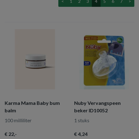
<
1
2
3
4
5
6
7
>
Karma Mama Baby bum
Nuby Vervangspeen
balm
beker ID10052
100 milliliter
1 stuks
€ 22
,-
€ 4
,24