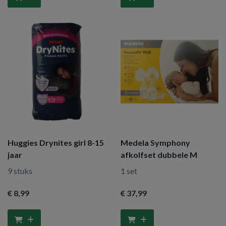
Huggies Drynites girl 8-15
Medela Symphony
jaar
afkolfset dubbele M
9 stuks
1 set
€ 8
,99
€ 37
,99