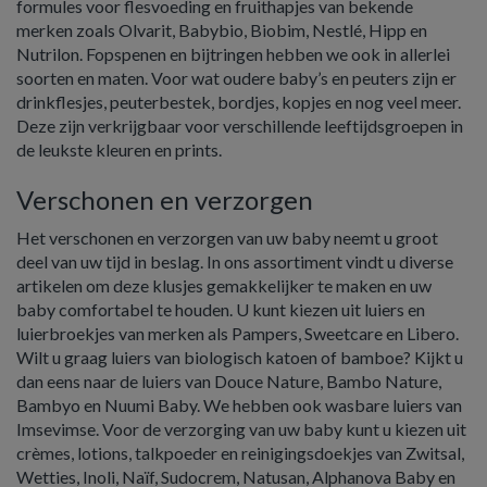
formules voor flesvoeding en fruithapjes van bekende
merken zoals Olvarit, Babybio, Biobim, Nestlé, Hipp en
Nutrilon. Fopspenen en bijtringen hebben we ook in allerlei
soorten en maten. Voor wat oudere baby’s en peuters zijn er
drinkflesjes, peuterbestek, bordjes, kopjes en nog veel meer.
Deze zijn verkrijgbaar voor verschillende leeftijdsgroepen in
de leukste kleuren en prints.
Verschonen en verzorgen
Het verschonen en verzorgen van uw baby neemt u groot
deel van uw tijd in beslag. In ons assortiment vindt u diverse
artikelen om deze klusjes gemakkelijker te maken en uw
baby comfortabel te houden. U kunt kiezen uit luiers en
luierbroekjes van merken als Pampers, Sweetcare en Libero.
Wilt u graag luiers van biologisch katoen of bamboe? Kijkt u
dan eens naar de luiers van Douce Nature, Bambo Nature,
Bambyo en Nuumi Baby. We hebben ook wasbare luiers van
Imsevimse. Voor de verzorging van uw baby kunt u kiezen uit
crèmes, lotions, talkpoeder en reinigingsdoekjes van Zwitsal,
Wetties, Inoli, Naïf, Sudocrem, Natusan, Alphanova Baby en