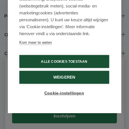
(websitegebruik meten), social-media- en
marketingcookies (advertenties
Populaire merken
personaliseren). U kunt uw keuze altijd wijzigen
via ‘Cookie-instellingen’. Meer informatie
hierover vindt u via onderstaande link.
Over ons
Kom meer te weten
Contact
ALLE COOKIES TOESTAAN
Schrijf je in voor onze nieuwsbrief
WEIGEREN
Ontvang als eerste de beste aanbiedingen en persoonlijk
advies
Cookie-instellingen
Email
9.6 / 10
(531 beoordelingen)
© 2026 - Medimart.nl.
Inschrijven
Filters