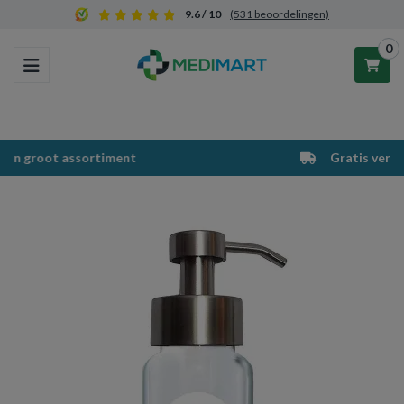
9.6 / 10
(531 beoordelingen)
0
Toggle navigation
Winkelwagen
Gratis verzending vanaf €50,-
Uw winkelwagen is leeg.
Vul hem met producten.