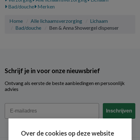
Bad/douche
Merken
Home
Alle lichaamsverzorging
Lichaam
Bad/douche
Ben & Anna Showergel dispenser
Schrijf je in voor onze nieuwsbrief
Ontvang als eerste de beste aanbiedingen en persoonlijk
advies
Email
Inschrijven
Over de cookies op deze website