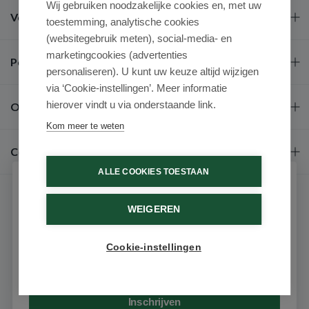
Wij gebruiken noodzakelijke cookies en, met uw
Veel gestelde vragen
toestemming, analytische cookies
(websitegebruik meten), social-media- en
marketingcookies (advertenties
Populaire merken
personaliseren). U kunt uw keuze altijd wijzigen
via ‘Cookie-instellingen’. Meer informatie
hierover vindt u via onderstaande link.
Over ons
Kom meer te weten
Contact
ALLE COOKIES TOESTAAN
Schrijf je in voor onze nieuwsbrief
WEIGEREN
Ontvang als eerste de beste aanbiedingen en persoonlijk
advies
Cookie-instellingen
Email
9.6 / 10
(531 beoordelingen)
© 2026 - Medimart.nl.
Inschrijven