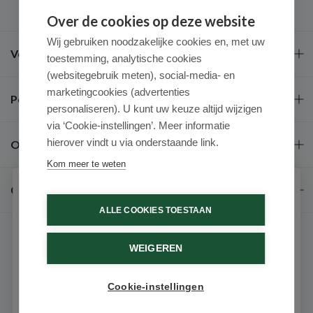
Over de cookies op deze website
Wij gebruiken noodzakelijke cookies en, met uw
Veel gestelde vragen
toestemming, analytische cookies
(websitegebruik meten), social-media- en
marketingcookies (advertenties
Populaire merken
personaliseren). U kunt uw keuze altijd wijzigen
via ‘Cookie-instellingen’. Meer informatie
hierover vindt u via onderstaande link.
Over ons
Kom meer te weten
Contact
Schrijf je in voor onze nieuwsbrief
ALLE COOKIES TOESTAAN
Ontvang als eerste de beste aanbiedingen en persoonlijk
advies
WEIGEREN
Voornaam
Cookie-instellingen
9.6 / 10
(531 beoordelingen)
Email