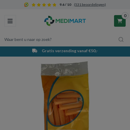
9.6 / 10
(531 beoordelingen)
0
Toggle navigation
Waar bent u naar op zoek?
Gratis verzending vanaf €50,-
Winkelwagen
Uw winkelwagen is leeg.
Vul hem met producten.