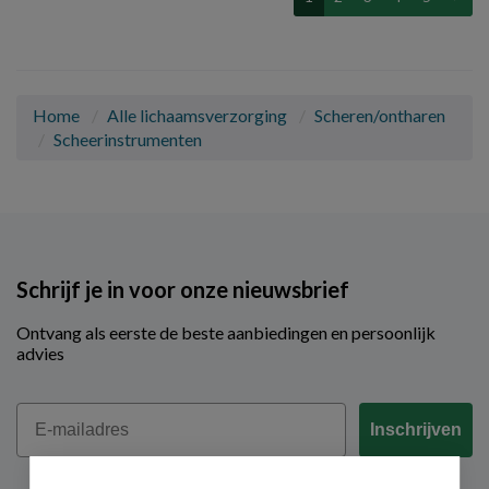
Home
Alle lichaamsverzorging
Scheren/ontharen
Scheerinstrumenten
Schrijf je in voor onze nieuwsbrief
Ontvang als eerste de beste aanbiedingen en persoonlijk
advies
Email
Inschrijven