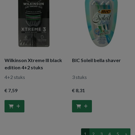
Wilkinson Xtreme III black
BIC Soleil bella shaver
edition 4+2 stuks
4+2 stuks
3 stuks
€ 7
,59
€ 8
,31
1
2
3
4
5
>