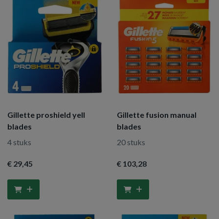
Gillette proshield yell
Gillette fusion manual
blades
blades
4 stuks
20 stuks
€ 29
,45
€ 103
,28