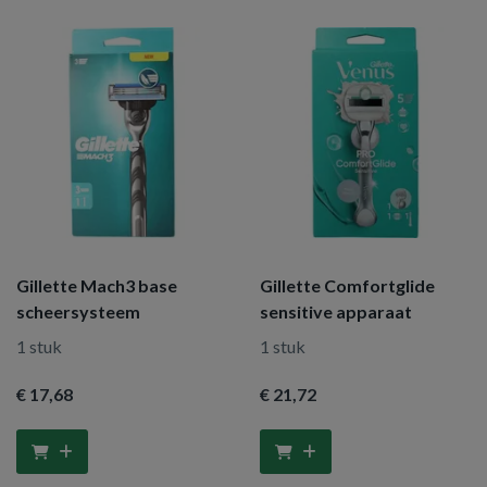
Gillette Mach3 base
Gillette Comfortglide
scheersysteem
sensitive apparaat
1 stuk
1 stuk
€ 17
,68
€ 21
,72