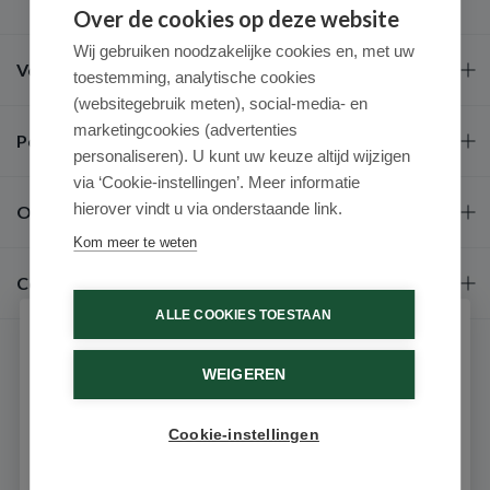
Over de cookies op deze website
Wij gebruiken noodzakelijke cookies en, met uw
Veel gestelde vragen
toestemming, analytische cookies
(websitegebruik meten), social-media- en
marketingcookies (advertenties
Populaire merken
personaliseren). U kunt uw keuze altijd wijzigen
via ‘Cookie-instellingen’. Meer informatie
hierover vindt u via onderstaande link.
Over ons
Kom meer te weten
Contact
ALLE COOKIES TOESTAAN
Schrijf je in voor onze nieuwsbrief
WEIGEREN
Ontvang als eerste de beste aanbiedingen en persoonlijk
advies
Cookie-instellingen
Email
9.6 / 10
(531 beoordelingen)