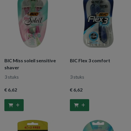
BIC Miss soleil sensitive
BIC Flex 3 comfort
shaver
3 stuks
3 stuks
€ 6
,62
€ 6
,62