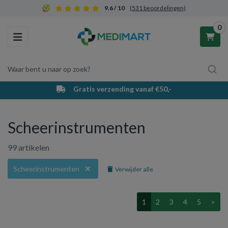
9.6 / 10
(531 beoordelingen)
0
Toggle navigation
Waar bent u naar op zoek?
Gratis verzending vanaf €50,-
Winkelwagen
Scheerinstrumenten
Uw winkelwagen is leeg.
99 artikelen
Vul hem met producten.
Scheerinstrumenten
Verwijder alle
1
2
3
4
5
>