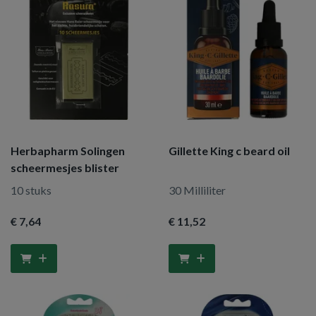
Herbapharm Solingen
Gillette King c beard oil
scheermesjes blister
10 stuks
30 Milliliter
€ 7
,64
€ 11
,52