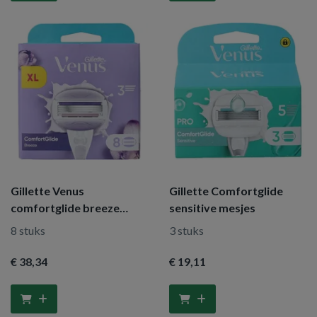
Gillette Venus
Gillette Comfortglide
comfortglide breeze
sensitive mesjes
mesjes
8 stuks
3 stuks
€ 38
,34
€ 19
,11