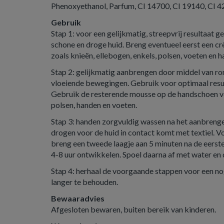
Phenoxyethanol, Parfum, CI 14700, CI 19140, CI 4
Gebruik
Stap 1: voor een gelijkmatig, streepvrij resultaat 
schone en droge huid. Breng eventueel eerst een c
zoals knieën, ellebogen, enkels, polsen, voeten en 
Stap 2: gelijkmatig aanbrengen door middel van ro
vloeiende bewegingen. Gebruik voor optimaal resul
Gebruik de resterende mousse op de handschoen vo
polsen, handen en voeten.
Stap 3: handen zorgvuldig wassen na het aanbreng
drogen voor de huid in contact komt met textiel. Vo
breng een tweede laagje aan 5 minuten na de eerste
4-8 uur ontwikkelen. Spoel daarna af met water en 
Stap 4: herhaal de voorgaande stappen voor een nog
langer te behouden.
Bewaaradvies
Afgesloten bewaren, buiten bereik van kinderen.