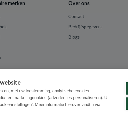
ire merken
Over ons
s
Contact
hek
Bedrijfsgegevens
d
Blogs
a
 website
es en, met uw toestemming, analytische cookies
dia- en marketingcookies (advertenties personaliseren). U
ookie-instellingen’. Meer informatie hierover vindt u via