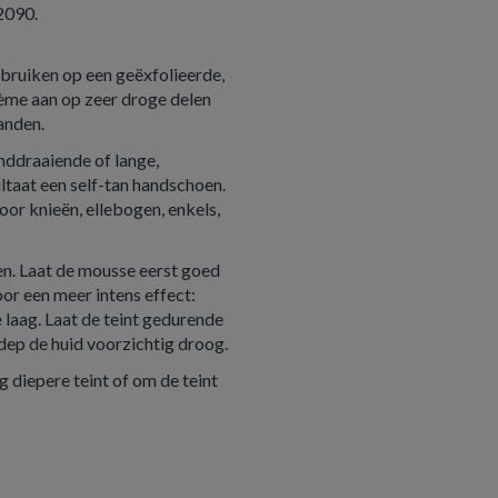
2090.
gebruiken op een geëxfolieerde,
rème aan op zeer droge delen
handen.
nddraaiende of lange,
taat een self-tan handschoen.
or knieën, ellebogen, enkels,
en. Laat de mousse eerst goed
or een meer intens effect:
 laag. Laat de teint gedurende
dep de huid voorzichtig droog.
 diepere teint of om de teint