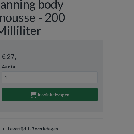
tanning body
mousse - 200
Milliliter
€ 27
,-
Aantal
In winkelwagen
Levertijd 1-3 werkdagen