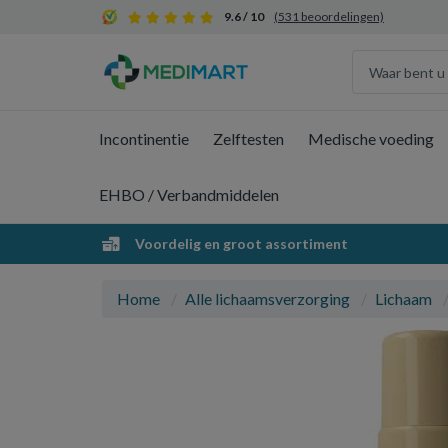
9.6 / 10
(531 beoordelingen)
Incontinentie
Zelftesten
Medische voeding
EHBO / Verbandmiddelen
Voordelig en groot assortiment
Home
Alle lichaamsverzorging
Lichaam