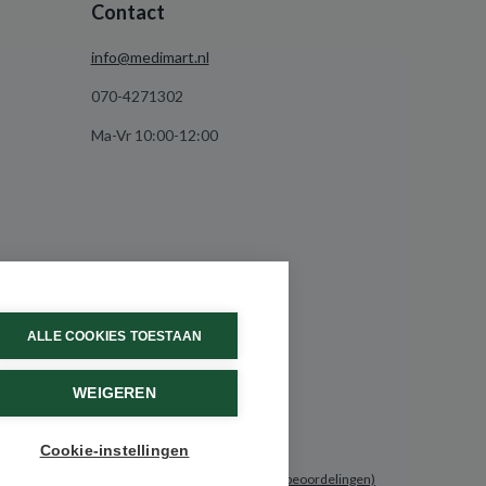
Contact
info@medimart.nl
070-4271302
Ma-Vr 10:00-12:00
ALLE COOKIES TOESTAAN
WEIGEREN
Cookie-instellingen
9.6 / 10
(531 beoordelingen)