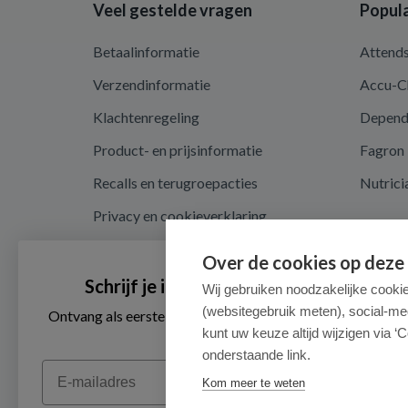
Veel gestelde vragen
Popula
Betaalinformatie
Attend
Verzendinformatie
Accu-C
Klachtenregeling
Depen
Product- en prijsinformatie
Fagron
Recalls en terugroepacties
Nutrici
Privacy en cookieverklaring
Cookie instellingen
Over de cookies op deze
Algemene voorwaarden
Schrijf je in voor onze nieuwsbrief
Wij gebruiken noodzakelijke cooki
(websitegebruik meten), social-me
Herroepingsrecht en retouren
Ontvang als eerste de beste aanbiedingen en persoonlijk
advies
kunt uw keuze altijd wijzigen via ‘C
onderstaande link.
Email
Kom meer te weten