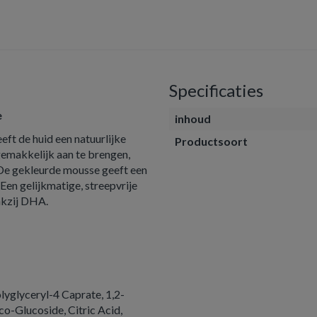
Specificaties
e
inhoud
ft de huid een natuurlijke
Productsoort
 gemakkelijk aan te brengen,
. De gekleurde mousse geeft een
Een gelijkmatige, streepvrije
nkzij DHA.
lyglyceryl-4 Caprate, 1,2-
-Glucoside, Citric Acid,