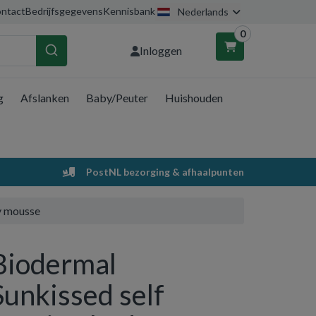
ntact
Bedrijfsgegevens
Kennisbank
Nederlands
0
Inloggen
g
Afslanken
Baby/Peuter
Huishouden
nkelwagen
Uw winkelwagen is leeg.
PostNL bezorging & afhaalpunten
Vul hem met producten.
y mousse
Biodermal
Sunkissed self