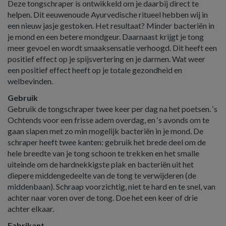
Deze tongschraper is ontwikkeld om je daarbij direct te
helpen. Dit eeuwenoude Ayurvedische ritueel hebben wij in
een nieuw jasje gestoken. Het resultaat? Minder bacteriën in
je mond en een betere mondgeur. Daarnaast krijgt je tong
meer gevoel en wordt smaaksensatie verhoogd. Dit heeft een
positief effect op je spijsvertering en je darmen. Wat weer
een positief effect heeft op je totale gezondheid en
welbevinden.
Gebruik
Gebruik de tongschraper twee keer per dag na het poetsen. ‘s
Ochtends voor een frisse adem overdag, en ‘s avonds om te
gaan slapen met zo min mogelijk bacteriën in je mond. De
schraper heeft twee kanten: gebruik het brede deel om de
hele breedte van je tong schoon te trekken en het smalle
uiteinde om de hardnekkigste plak en bacteriën uit het
diepere middengedeelte van de tong te verwijderen (de
middenbaan). Schraap voorzichtig, niet te hard en te snel, van
achter naar voren over de tong. Doe het een keer of drie
achter elkaar.
Fabrikant