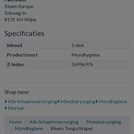
Bluem Europe
Enkweg 6c
8131 VH Wijhe
Specificaties
inhoud
1 stuk
Productsoort
Mondhygiene
Z-Index
16996976
Shop meer
Alle lichaamsverzorging
Mondverzorging
Mondhygiene
Merken
Home
Alle lichaamsverzorging
Mondverzorging
Mondhygiene
Bluem Tongschraper