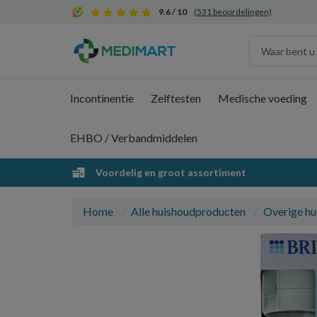
9.6 / 10
(531 beoordelingen)
Incontinentie
Zelftesten
Medische voeding
EHBO / Verbandmiddelen
Voordelig en groot assortiment
Home
Alle huishoudproducten
Overige hu