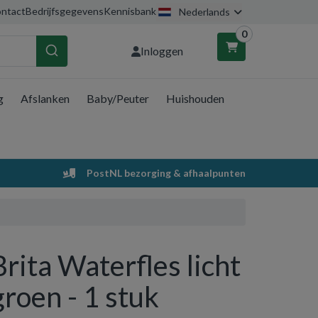
ntact
Bedrijfsgegevens
Kennisbank
Nederlands
0
Inloggen
g
Afslanken
Baby/Peuter
Huishouden
nkelwagen
Uw winkelwagen is leeg.
PostNL bezorging & afhaalpunten
Vul hem met producten.
Brita Waterfles licht
groen - 1 stuk