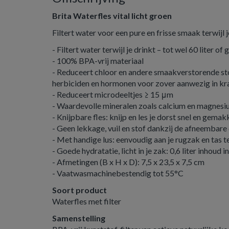
Brita Waterfles vital licht groen
Filtert water voor een pure en frisse smaak terwijl j
- Filtert water terwijl je drinkt – tot wel 60 liter 
- 100% BPA-vrij materiaal
- Reduceert chloor en andere smaakverstorende sto
herbiciden en hormonen voor zover aanwezig in k
- Reduceert microdeeltjes ≥ 15 μm
- Waardevolle mineralen zoals calcium en magnesiu
- Knijpbare fles: knijp en les je dorst snel en gemak
- Geen lekkage, vuil en stof dankzij de afneembare
- Met handige lus: eenvoudig aan je rugzak en tas 
- Goede hydratatie, licht in je zak: 0,6 liter inhoud 
- Afmetingen (B x H x D): 7,5 x 23,5 x 7,5 cm
- Vaatwasmachinebestendig tot 55°C
Soort product
Waterfles met filter
Samenstelling