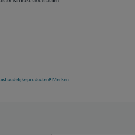
koolstof van kokosnootschalen
uishoudelijke producten
Merken