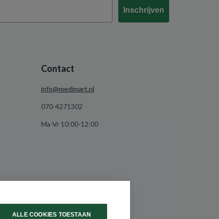
Inschrijven
Contact
info@medimart.nl
070-4271302
Ma-Vr 10:00-12:00
ALLE COOKIES TOESTAAN