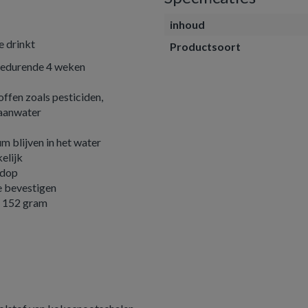
inhoud
e drinkt
Productsoort
of gedurende 4 weken
ffen zoals pesticiden,
raanwater
m blijven in het water
kelijk
 dop
te bevestigen
in 152 gram