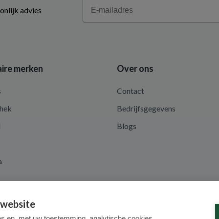
Email
onlijk advies
ire merken
Over ons
s
Contact
hek
Bedrijfsgegevens
d
Blogs
a
 website
es en, met uw toestemming, analytische cookies