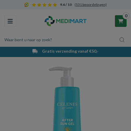
9.6 / 10
(531 beoordelingen)
0
Toggle navigation
Waar bent u naar op zoek?
Gratis verzending vanaf €50,-
Winkelwagen
Uw winkelwagen is leeg.
Vul hem met producten.