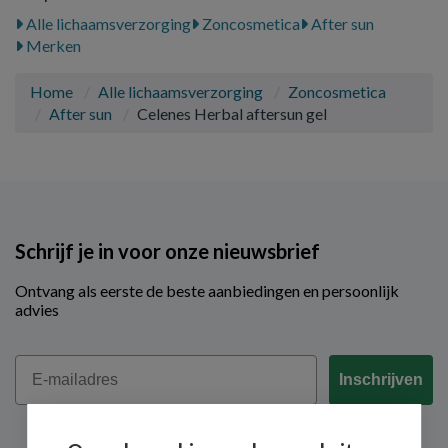
Alle lichaamsverzorging
Zoncosmetica
After sun
Merken
Home
Alle lichaamsverzorging
Zoncosmetica
After sun
Celenes Herbal aftersun gel
Schrijf je in voor onze nieuwsbrief
Ontvang als eerste de beste aanbiedingen en persoonlijk
advies
Email
Inschrijven