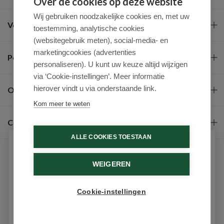
Over de cookies op deze website
Wij gebruiken noodzakelijke cookies en, met uw
Veel gestelde vragen
toestemming, analytische cookies
(websitegebruik meten), social-media- en
marketingcookies (advertenties
Populaire merken
personaliseren). U kunt uw keuze altijd wijzigen
via ‘Cookie-instellingen’. Meer informatie
hierover vindt u via onderstaande link.
Over ons
Kom meer te weten
Contact
ALLE COOKIES TOESTAAN
Schrijf je in voor onze nieuwsbrief
WEIGEREN
Ontvang als eerste de beste aanbiedingen en persoonlijk
advies
Cookie-instellingen
Email
9.6 / 10
(531 beoordelingen)
© 2026 - Medimart.nl.