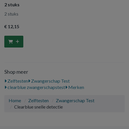
2 stuks
2 stuks
€ 12
,15
Shop meer
Zelftesten
Zwangerschap Test
clearblue zwangerschapstest
Merken
Home
Zelftesten
Zwangerschap Test
Clearblue snelle detectie