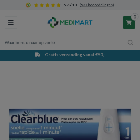
9.6 / 10
(531 beoordelingen)
0
Toggle navigation
Waar bent u naar op zoek?
Gratis verzending vanaf €50,-
Winkelwagen
Uw winkelwagen is leeg.
Vul hem met producten.