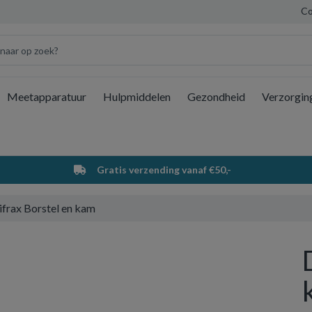
Co
Meetapparatuur
Hulpmiddelen
Gezondheid
Verzorgin
Wi
Gratis verzending vanaf €50,-
ifrax Borstel en kam