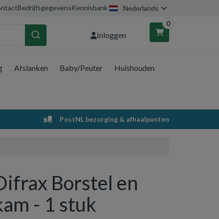
ntact
Bedrijfsgegevens
Kennisbank
Nederlands
0
Inloggen
g
Afslanken
Baby/Peuter
Huishouden
nkelwagen
Uw winkelwagen is leeg.
PostNL bezorging & afhaalpunten
Vul hem met producten.
Difrax Borstel en
kam - 1 stuk