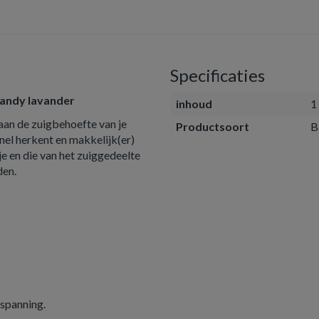
Specificaties
candy lavander
inhoud
1
an de zuigbehoefte van je
Productsoort
B
nel herkent en makkelijk(er)
je en die van het zuiggedeelte
den.
tspanning.