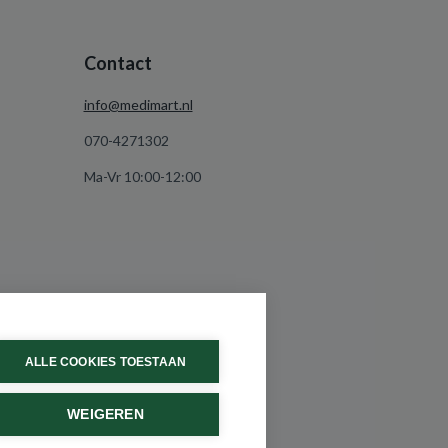
Contact
info@medimart.nl
070-4271302
Ma-Vr 10:00-12:00
ALLE COOKIES TOESTAAN
WEIGEREN