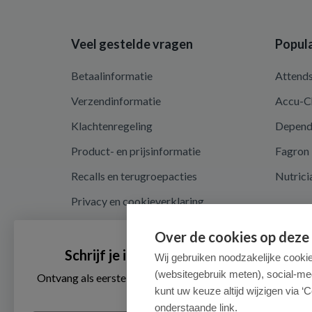
Veel gestelde vragen
Popula
Betaalinformatie
Attend
Verzendinformatie
Accu-C
Klachtenregeling
Depen
Product- en prijsinformatie
Fagron
Recalls en terugroepacties
Nutrici
Privacy en cookieverklaring
Cookie instellingen
Over de cookies op deze
Algemene voorwaarden
Schrijf je in voor onze nieuwsbrief
Wij gebruiken noodzakelijke cooki
(websitegebruik meten), social-me
Herroepingsrecht en retouren
Ontvang als eerste de beste aanbiedingen en persoonlijk
advies
kunt uw keuze altijd wijzigen via ‘C
onderstaande link.