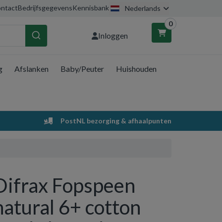
ntact
Bedrijfsgegevens
Kennisbank
Nederlands
0
Inloggen
g
Afslanken
Baby/Peuter
Huishouden
nkelwagen
Uw winkelwagen is leeg.
PostNL bezorging & afhaalpunten
Vul hem met producten.
Difrax Fopspeen
natural 6+ cotton