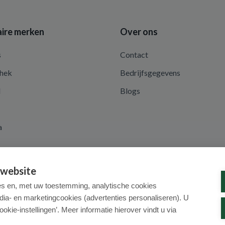
ire merken
Over ons
s
Contact
hek
Bedrijfsgegevens
d
Blogs
a
 website
es en, met uw toestemming, analytische cookies
dia- en marketingcookies (advertenties personaliseren). U
ookie-instellingen’. Meer informatie hierover vindt u via