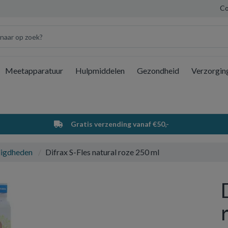
Co
Meetapparatuur
Hulpmiddelen
Gezondheid
Verzorgin
Wi
Gratis verzending vanaf €50,-
digdheden
Difrax S-Fles natural roze 250 ml