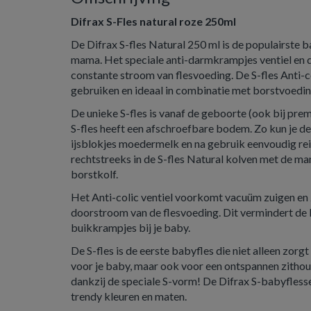
Difrax S-Fles natural roze 250ml
De Difrax S-fles Natural 250 ml is de populairste 
mama. Het speciale anti-darmkrampjes ventiel en 
constante stroom van flesvoeding. De S-fles Anti-c
gebruiken en ideaal in combinatie met borstvoedin
De unieke S-fles is vanaf de geboorte (ook bij pre
S-fles heeft een afschroefbare bodem. Zo kun je de
ijsblokjes moedermelk en na gebruik eenvoudig rei
rechtstreeks in de S-fles Natural kolven met de ma
borstkolf.
Het Anti-colic ventiel voorkomt vacuüm zuigen en
doorstroom van de flesvoeding. Dit vermindert de 
buikkrampjes bij je baby.
De S-fles is de eerste babyfles die niet alleen zorg
voor je baby, maar ook voor een ontspannen zithoud
dankzij de speciale S-vorm! De Difrax S-babyflessen
trendy kleuren en maten.