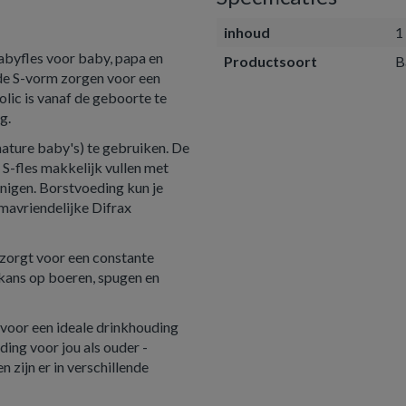
inhoud
1
babyfles voor baby, papa en
Productsoort
B
de S-vorm zorgen voor een
olic is vanaf de geboorte te
g.
mature baby's) te gebruiken. De
 S-fles makkelijk vullen met
nigen. Borstvoeding kun je
mavriendelijke Difrax
 zorgt voor een constante
kans op boeren, spugen en
t voor een ideale drinkhouding
ing voor jou als ouder -
 zijn er in verschillende