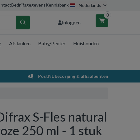
ntact
Bedrijfsgegevens
Kennisbank
Nederlands
0
Inloggen
g
Afslanken
Baby/Peuter
Huishouden
nkelwagen
Uw winkelwagen is leeg.
PostNL bezorging & afhaalpunten
Vul hem met producten.
Difrax S-Fles natural
roze 250 ml - 1 stuk