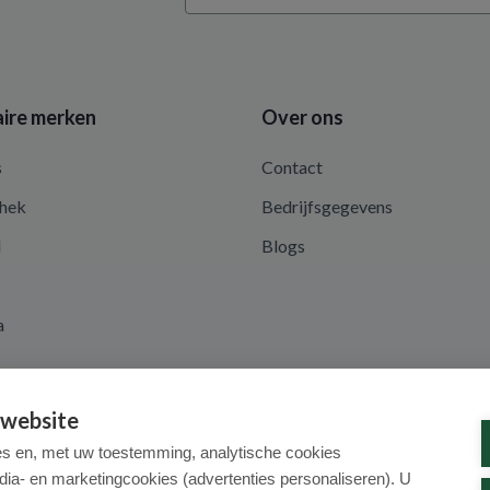
ire merken
Over ons
s
Contact
hek
Bedrijfsgegevens
d
Blogs
a
 website
es en, met uw toestemming, analytische cookies
dia- en marketingcookies (advertenties personaliseren). U