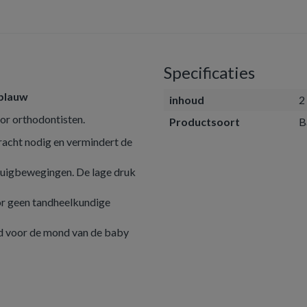
Specificaties
 blauw
inhoud
2
or orthodontisten.
Productsoort
B
kracht nodig en vermindert de
 zuigbewegingen. De lage druk
or geen tandheelkundige
nd voor de mond van de baby