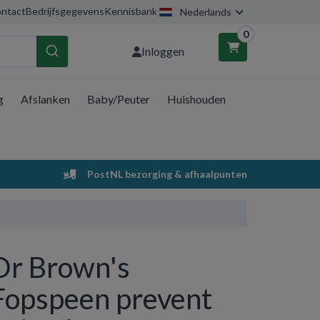
ntact
Bedrijfsgegevens
Kennisbank
Nederlands
0
Inloggen
g
Afslanken
Baby/Peuter
Huishouden
nkelwagen
Uw winkelwagen is leeg.
PostNL bezorging & afhaalpunten
Vul hem met producten.
Dr Brown's
Fopspeen prevent