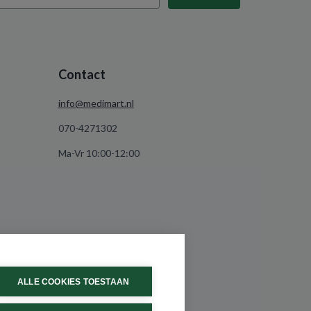
Contact
info@medimart.nl
070-4271302
Ma-Vr 10:00-12:00
ALLE COOKIES TOESTAAN