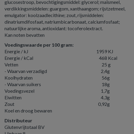
glucosestroop, bevochtigingsmiddel: glycerol; maïsmeel,
verdikkingsmiddelen: guargom, xanthaangom; rijstzetmeel,
emulgator: koolzaadlecithine; zout, rijsmiddelen:
dinatriumdifosfaat, natriumbicarbonaat, calciumfosfaat;
natuurlijke aroma, antioxidant: tocoferolextract.
Kan noten bevatten
Voedingswaarde per 100 gram:
Energie / kJ
1959
KJ
Energie / kCal
468
Kcal
Vetten
25
g
- Waarvan verzadigd
2,4
g
Koolhydraten
56
g
- Waarvan suikers
18
g
Voedingsvezel
1,7
g
Eiwitten
4,3
g
Zout
0,92
g
Koel en droog bewaren
Distributeur
Glutenvrijtotaal BV
Lijnbaan 8