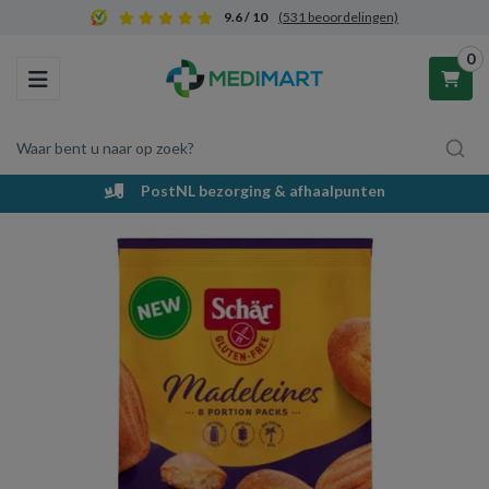
9.6 / 10
(531 beoordelingen)
0
Toggle navigation
Waar bent u naar op zoek?
PostNL bezorging & afhaalpunten
Winkelwagen
Uw winkelwagen is leeg.
Vul hem met producten.