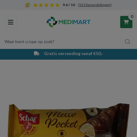
9.6 / 10
(531 beoordelingen)
0
Toggle navigation
Waar bent u naar op zoek?
Gratis verzending vanaf €50,-
Winkelwagen
Uw winkelwagen is leeg.
Vul hem met producten.