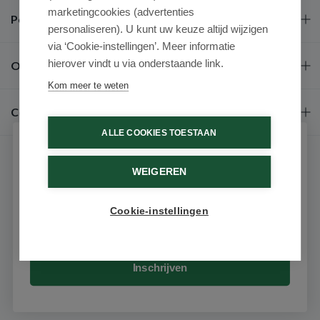
marketingcookies (advertenties
Populaire merken
personaliseren). U kunt uw keuze altijd wijzigen
via ‘Cookie-instellingen’. Meer informatie
hierover vindt u via onderstaande link.
Over ons
Kom meer te weten
Contact
ALLE COOKIES TOESTAAN
Schrijf je in voor onze nieuwsbrief
WEIGEREN
Ontvang als eerste de beste aanbiedingen en persoonlijk
advies
Cookie-instellingen
Email
9.6 / 10
(531 beoordelingen)
© 2026 - Medimart.nl.
Inschrijven