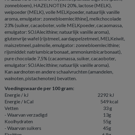
zonnebloem), HAZELNOTEN 20%, lactose (MELK),
weipoeder (MELK), volle MELKpoeder, natuurlijk vanille
aroma, emulgator: zonnebloemlecithine], melkchocolade
23% (suiker, cacaoboter, volle MELKpoeder, cacaomassa,
emulgator: SOJAlecithine; natuurlijk vanille aroma),
glutenvrije wafel (rijstmeel, aardappelzetmeel, MELKeiwit,
maiszetmeel, palmolie, emulgator: zonnebloemlecithine;
rijsmiddel: natriumbicarbonaat, ammoniumbicarbonaat),
pure chocolade 7,5% (cacaomassa, suiker, cacaoboter,
emulgator: SOJAlecithine; natuurlijk vanille aroma).
Kan aardnoten en andere schaalvruchten (amandelen,
walnoten, pistachenoten) bevatten.
Voedingswaarde per 100 gram:
Energie / kJ
2292
kJ
Energie / kCal
549
kcal
Vetten
33
g
- Waarvan verzadigd
13
g
Koolhydraten
55
g
- Waarvan suikers
45
g
Eiwitten
6,8
g