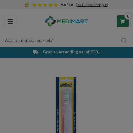
9.6 / 10
(531 beoordelingen)
0
Toggle navigation
Waar bent u naar op zoek?
Gratis verzending vanaf €50,-
Winkelwagen
Uw winkelwagen is leeg.
Vul hem met producten.