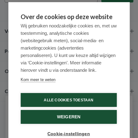
Over de cookies op deze website
Wij gebruiken noodzakelijke cookies en, met uw
Veel gestelde vragen
toestemming, analytische cookies
(websitegebruik meten), social-media- en
marketingcookies (advertenties
Populaire merken
personaliseren). U kunt uw keuze altijd wijzigen
via ‘Cookie-instellingen’. Meer informatie
hierover vindt u via onderstaande link.
Over ons
Kom meer te weten
Contact
ALLE COOKIES TOESTAAN
Schrijf je in voor onze nieuwsbrief
WEIGEREN
Ontvang als eerste de beste aanbiedingen en persoonlijk
advies
Cookie-instellingen
Email
9.6 / 10
(531 beoordelingen)