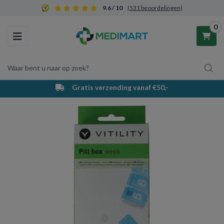
9.6 / 10
(531 beoordelingen)
0
Toggle navigation
Waar bent u naar op zoek?
Gratis verzending vanaf €50,-
Winkelwagen
Uw winkelwagen is leeg.
Vul hem met producten.