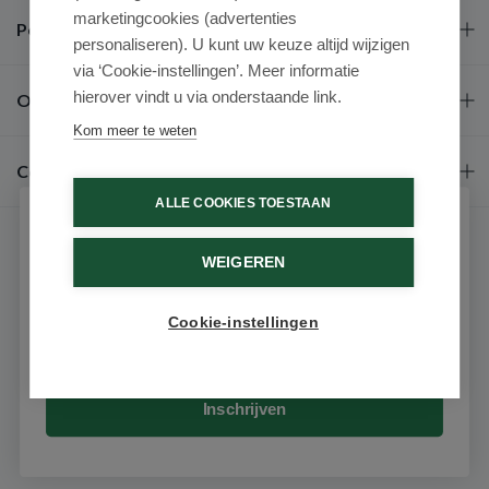
marketingcookies (advertenties
Populaire merken
personaliseren). U kunt uw keuze altijd wijzigen
via ‘Cookie-instellingen’. Meer informatie
hierover vindt u via onderstaande link.
Over ons
Kom meer te weten
Contact
ALLE COOKIES TOESTAAN
Schrijf je in voor onze nieuwsbrief
WEIGEREN
Ontvang als eerste de beste aanbiedingen en persoonlijk
advies
Cookie-instellingen
Email
9.6 / 10
(531 beoordelingen)
© 2026 - Medimart.nl.
Inschrijven