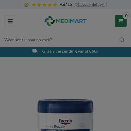
9.6 / 10
(531 beoordelingen)
0
Toggle navigation
Waar bent u naar op zoek?
Gratis verzending vanaf €50,-
Winkelwagen
Uw winkelwagen is leeg.
Vul hem met producten.