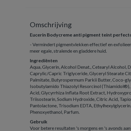
Omschrijving
Eucerin Bodycreme anti pigment teint perfect
- Vermindert pigmentvlekken effectief en exfolieer
meer egale, stralende en gladdere huid.
Ingrediënten
Aqua, Glycerin, Alcohol Denat., Cetearyl Alcohol, 
Caprylic/Capric Triglyceride, Glyceryl Stearate Cit
Palmitate, Butyrospermum Parkii Butter, Coco-gly
Isobutylamido Thiazolyl Resorcinol (Thiamidol®),
Acid, Glycyrrhiza Inflata Root Extract, Hydroxypr
Triisostearin, Sodium Hydroxide, Citric Acid, Tapi
Pantolactone, Trisodium EDTA, Ethylhexylglycerin,
Phenoxyethanol, Parfum.
Gebruik
Voor betere resultaten 's morgens en 's avonds a