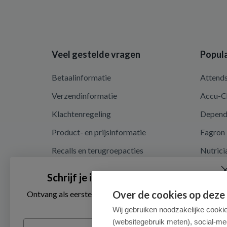
Veel gestelde vragen
Popula
Betaalinformatie
Attend
Verzendinformatie
Accu-C
Klachtenregeling
Depen
Product- en prijsinformatie
Fagron
Recalls en terugroepacties
Nutrici
Privacy en cookieverklaring
Schrijf je in voor onze nieuwsbrief
Cookie instellingen
Over de cookies op deze
Ontvang als eerste de beste aanbiedingen en persoonlijk
advies
Algemene voorwaarden
Wij gebruiken noodzakelijke cooki
(websitegebruik meten), social-me
Voornaam
Herroepingsrecht en retouren