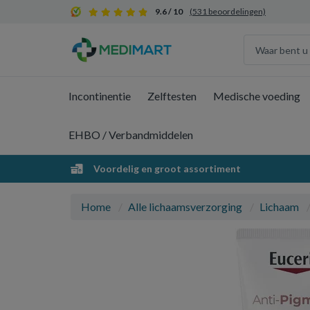
9.6 / 10
(531 beoordelingen)
Incontinentie
Zelftesten
Medische voeding
EHBO / Verbandmiddelen
Voordelig en groot assortiment
Home
Alle lichaamsverzorging
Lichaam