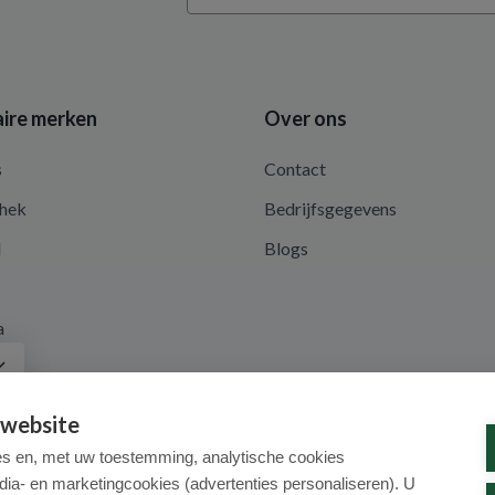
ire merken
Over ons
s
Contact
hek
Bedrijfsgegevens
d
Blogs
a
 website
es en, met uw toestemming, analytische cookies
dia- en marketingcookies (advertenties personaliseren). U