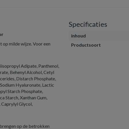
Specificaties
or
inhoud
t op milde wijze. Voor een
Productsoort
Diisopropyl Adipate, Panthenol,
rate, Behenyl Alcohol, Cetyl
cerides, Distarch Phosphate,
 Sodium Hyaluronate, Lactic
opyl Starch Phosphate,
oca Starch, Xanthan Gum,
 Caprylyl Glycol,
anbrengen op de betrokken