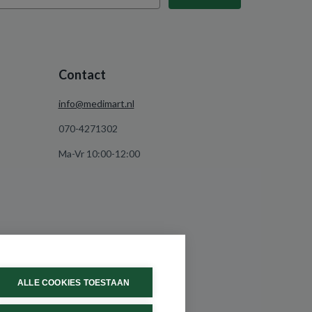
Contact
info@medimart.nl
070-4271302
Ma-Vr 10:00-12:00
ALLE COOKIES TOESTAAN