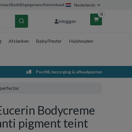
ntact
Bedrijfsgegevens
Kennisbank
Nederlands
0
Inloggen
g
Afslanken
Baby/Peuter
Huishouden
nkelwagen
Uw winkelwagen is leeg.
PostNL bezorging & afhaalpunten
Vul hem met producten.
 perfector
Eucerin Bodycreme
anti pigment teint