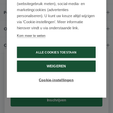
(websitegebruik meten), social-media- en
marketingcookies (advertenties
Populaire merken
personaliseren). U kunt uw keuze altijd wijzigen
via ‘Cookie-instellingen’. Meer informatie
hierover vindt u via onderstaande link.
Over ons
Kom meer te weten
Contact
ALLE COOKIES TOESTAAN
Schrijf je in voor onze nieuwsbrief
WEIGEREN
Ontvang als eerste de beste aanbiedingen en persoonlijk
advies
Cookie-instellingen
Email
9.6 / 10
(531 beoordelingen)
© 2026 - Medimart.nl.
Inschrijven