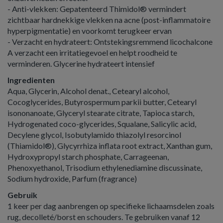
- Anti-vlekken: Gepatenteerd Thimidol® vermindert
zichtbaar hardnekkige vlekken na acne (post-inflammatoire
hyperpigmentatie) en voorkomt terugkeer ervan
- Verzacht en hydrateert: Ontstekingsremmend licochalcone
A verzacht een irritatiegevoel en helpt roodheid te
verminderen. Glycerine hydrateert intensief
Ingredienten
Aqua, Glycerin, Alcohol denat., Cetearyl alcohol,
Cocoglycerides, Butyrospermum parkii butter, Cetearyl
isononanoate, Glyceryl stearate citrate, Tapioca starch,
Hydrogenated coco-glycerides, Squalane, Salicylic acid,
Decylene glycol, Isobutylamido thiazolyl resorcinol
(Thiamidol®), Glycyrrhiza inflata root extract, Xanthan gum,
Hydroxypropyl starch phosphate, Carrageenan,
Phenoxyethanol, Trisodium ethylenediamine discussinate,
Sodium hydroxide, Parfum (fragrance)
Gebruik
1 keer per dag aanbrengen op specifieke lichaamsdelen zoals
rug, decolleté/borst en schouders. Te gebruiken vanaf 12