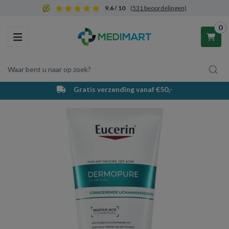
9.6 / 10
(531 beoordelingen)
0
Toggle navigation
Waar bent u naar op zoek?
Gratis verzending vanaf €50,-
Winkelwagen
Uw winkelwagen is leeg.
Vul hem met producten.