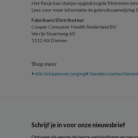
Het flesje kan stukjes opgedroogde filmresten bev
Lees voor meer informatie de gebruiksaanwijzing b
Fabrikant/Distributeur
Cooper Consumer Health Nederland BV
Verrijn Stuartweg 60
1112 AX Diemen
Shop meer
Alle lichaamsverzorging
Handen/voeten/benen
Schrijf je in voor onze nieuwsbrief
Ontvang als eerste de beste aanbiedingen en perso