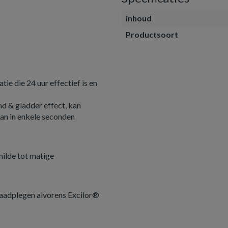
inhoud
Productsoort
e die 24 uur effectief is en
d & gladder effect, kan
an in enkele seconden
ilde tot matige
aadplegen alvorens Excilor®