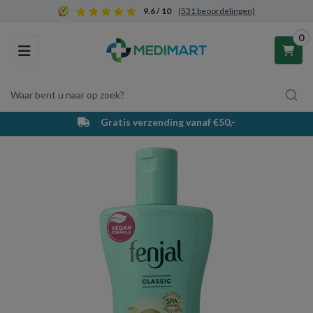
9.6 / 10
(531 beoordelingen)
0
Toggle navigation
Waar bent u naar op zoek?
Gratis verzending vanaf €50,-
Winkelwagen
Uw winkelwagen is leeg.
Vul hem met producten.