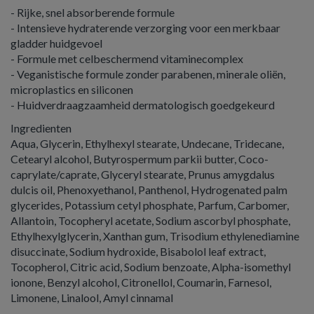
- Rijke, snel absorberende formule
- Intensieve hydraterende verzorging voor een merkbaar
gladder huidgevoel
- Formule met celbeschermend vitaminecomplex
- Veganistische formule zonder parabenen, minerale oliën,
microplastics en siliconen
- Huidverdraagzaamheid dermatologisch goedgekeurd
Ingredienten
Aqua, Glycerin, Ethylhexyl stearate, Undecane, Tridecane,
Cetearyl alcohol, Butyrospermum parkii butter, Coco-
caprylate/caprate, Glyceryl stearate, Prunus amygdalus
dulcis oil, Phenoxyethanol, Panthenol, Hydrogenated palm
glycerides, Potassium cetyl phosphate, Parfum, Carbomer,
Allantoin, Tocopheryl acetate, Sodium ascorbyl phosphate,
Ethylhexylglycerin, Xanthan gum, Trisodium ethylenediamine
disuccinate, Sodium hydroxide, Bisabolol leaf extract,
Tocopherol, Citric acid, Sodium benzoate, Alpha-isomethyl
ionone, Benzyl alcohol, Citronellol, Coumarin, Farnesol,
Limonene, Linalool, Amyl cinnamal