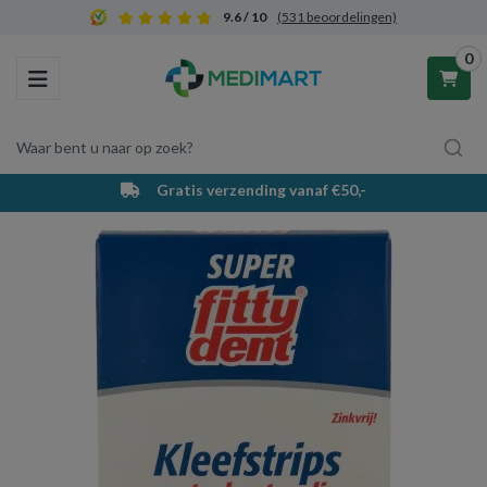
9.6 / 10
(531 beoordelingen)
0
Toggle navigation
Waar bent u naar op zoek?
Gratis verzending vanaf €50,-
Winkelwagen
Uw winkelwagen is leeg.
Vul hem met producten.