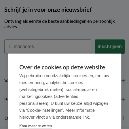
Schrijf je in voor onze nieuwsbrief
Ontvang als eerste de beste aanbiedingen en persoonlijk
advies
Email
Inschrijven
Over de cookies op deze website
Wij gebruiken noodzakelijke cookies en, met uw
Veel gestelde vragen
toestemming, analytische cookies
(websitegebruik meten), social-media- en
marketingcookies (advertenties
Populaire merken
personaliseren). U kunt uw keuze altijd wijzigen
via ‘Cookie-instellingen’. Meer informatie
hierover vindt u via onderstaande link.
Over ons
Kom meer te weten