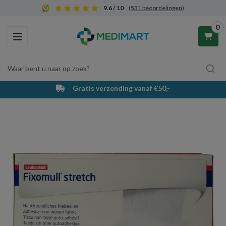
9.6 / 10
(531 beoordelingen)
0
Toggle navigation
Waar bent u naar op zoek?
Gratis verzending vanaf €50,-
Winkelwagen
Uw winkelwagen is leeg.
Vul hem met producten.