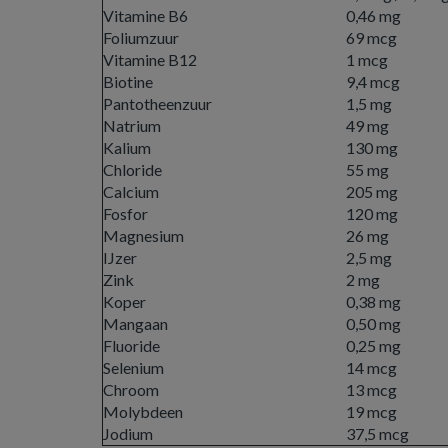
Vitamine B6
0,46 mg
Foliumzuur
69 mcg
Vitamine B12
1 mcg
Biotine
9,4 mcg
Pantotheenzuur
1,5 mg
Natrium
49 mg
Kalium
130 mg
Chloride
55 mg
Calcium
205 mg
Fosfor
120 mg
Magnesium
26 mg
IJzer
2,5 mg
Zink
2 mg
Koper
0,38 mg
Mangaan
0,50 mg
Fluoride
0,25 mg
Selenium
14 mcg
Chroom
13 mcg
Molybdeen
19 mcg
Jodium
37,5 mcg