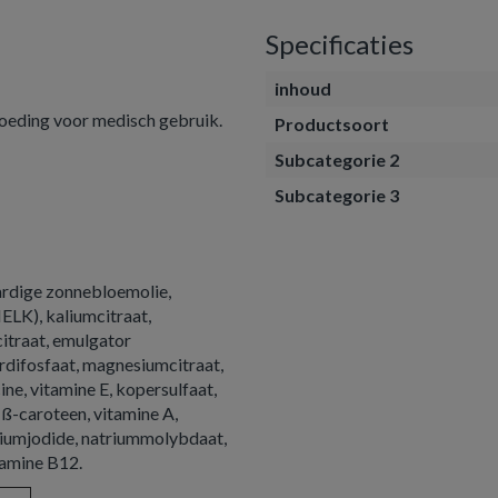
Specificaties
inhoud
kvoeding voor medisch gebruik.
Productsoort
Subcategorie 2
Subcategorie 3
ardige zonnebloemolie,
ELK), kaliumcitraat,
citraat, emulgator
erdifosfaat, magnesiumcitraat,
ne, vitamine E, kopersulfaat,
, ß-caroteen, vitamine A,
aliumjodide, natriummolybdaat,
itamine B12.