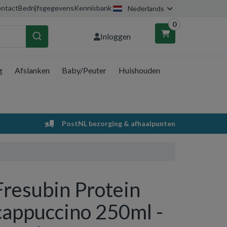
ntact
Bedrijfsgegevens
Kennisbank
Nederlands
0
Inloggen
g
Afslanken
Baby/Peuter
Huishouden
nkelwagen
Uw winkelwagen is leeg.
PostNL bezorging & afhaalpunten
Vul hem met producten.
Fresubin Protein
cappuccino 250ml -