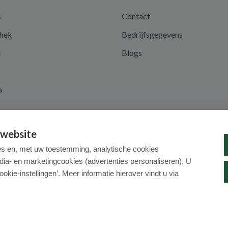
s
Contact
hek
Bedrijfsgegevens
d
Blogs
a
 website
es en, met uw toestemming, analytische cookies
dia- en marketingcookies (advertenties personaliseren). U
ookie-instellingen’. Meer informatie hierover vindt u via