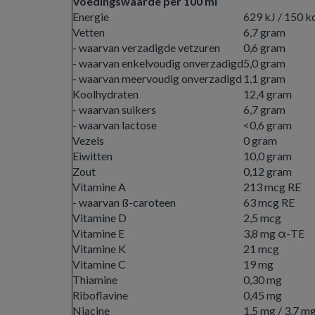
Voedingswaarde per 100 ml
Energie
629 kJ / 150 k
Vetten
6,7 gram
- waarvan verzadigde vetzuren
0,6 gram
- waarvan enkelvoudig onverzadigd
5,0 gram
- waarvan meervoudig onverzadigd
1,1 gram
Koolhydraten
12,4 gram
- waarvan suikers
6,7 gram
- waarvan lactose
<0,6 gram
Vezels
0 gram
Eiwitten
10,0 gram
Zout
0,12 gram
Vitamine A
213 mcg RE
- waarvan ß-caroteen
63 mcg RE
Vitamine D
2,5 mcg
Vitamine E
3,8 mg α-TE
Vitamine K
21 mcg
Vitamine C
19 mg
Thiamine
0,30 mg
Riboflavine
0,45 mg
Niacine
1,5 mg / 3,7 m