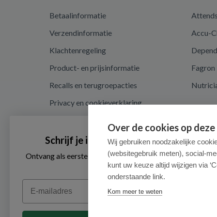
Betaalinformatie
Attend
Verzendinformatie
Accu-C
Klachtenregeling
Depen
Product- en prijsinformatie
Fagron
Recalls en terugroepacties
Nutrici
Privacy en cookieverklaring
Cookie instellingen
Over de cookies op deze
Algemene voorwaarden
Schrijf je in voor onze nieuwsbrief
Wij gebruiken noodzakelijke cooki
(websitegebruik meten), social-me
Herroepingsrecht en retouren
Ontvang als eerste de beste aanbiedingen en persoonlijk
advies
kunt uw keuze altijd wijzigen via ‘C
onderstaande link.
Email
Kom meer te weten