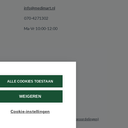
info@medimart.nl
070-4271302
Ma-Vr 10:00-12:00
ALLE COOKIES TOESTAAN
WEIGEREN
Cookie-instellingen
9.6 / 10
(531 beoordelingen)