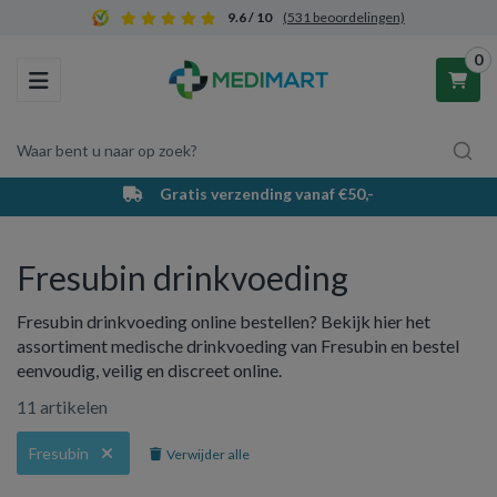
9.6 / 10
(531 beoordelingen)
0
Toggle navigation
Waar bent u naar op zoek?
Gratis verzending vanaf €50,-
Winkelwagen
Fresubin drinkvoeding
Uw winkelwagen is leeg.
Fresubin drinkvoeding online bestellen? Bekijk hier het
Vul hem met producten.
assortiment medische drinkvoeding van Fresubin en bestel
eenvoudig, veilig en discreet online.
11 artikelen
Fresubin
Verwijder alle