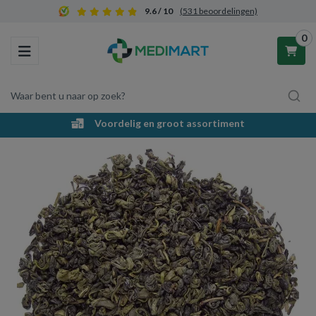
9.6 / 10
(531 beoordelingen)
0
Toggle navigation
Waar bent u naar op zoek?
Gratis verzending vanaf €50,-
Winkelwagen
Uw winkelwagen is leeg.
Vul hem met producten.