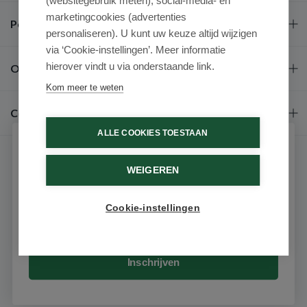
(websitegebruik meten), social-media- en
marketingcookies (advertenties
Populaire merken
personaliseren). U kunt uw keuze altijd wijzigen
via ‘Cookie-instellingen’. Meer informatie
hierover vindt u via onderstaande link.
Over ons
Kom meer te weten
Contact
ALLE COOKIES TOESTAAN
Schrijf je in voor onze nieuwsbrief
WEIGEREN
Ontvang als eerste de beste aanbiedingen en persoonlijk
advies
Cookie-instellingen
Email
9.6 / 10
(531 beoordelingen)
© 2026 - Medimart.nl.
Inschrijven