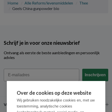
Home
Alle Reform/levensmiddelen
Thee
Geels China gunpowder bio
Schrijf je in voor onze nieuwsbrief
Ontvang als eerste de beste aanbiedingen en persoonlijk
advies
Email
Inschrijven
Over de cookies op deze website
Wij gebruiken noodzakelijke cookies en, met uw
Veel gestelde vragen
toestemming, analytische cookies