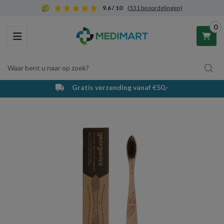
9.6 / 10
(531 beoordelingen)
0
Toggle navigation
Waar bent u naar op zoek?
Gratis verzending vanaf €50,-
Winkelwagen
Uw winkelwagen is leeg.
Vul hem met producten.