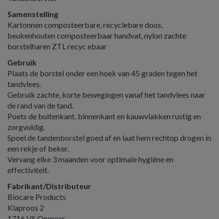
Samenstelling
Kartonnen composteerbare, recyclebare doos,
beukenhouten composteerbaar handvat, nylon zachte
borstelharen ZTL recyc ebaar
Gebruik
Plaats de borstel onder een hoek van 45 graden tegen het
tandvlees.
Gebruik zachte, korte bewegingen vanaf het tandvlees naar
de rand van de tand.
Poets de buitenkant, binnenkant en kauwvlakken rustig en
zorgvuldig.
Spoel de tandenborstel goed af en laat hem rechtop drogen in
een rekje of beker.
Vervang elke 3 maanden voor optimale hygiëne en
effectiviteit.
Fabrikant/Distributeur
Biocare Products
Klaproos 2
1716 VS Opmeer