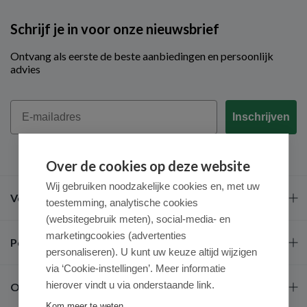
Schrijf je in voor onze nieuwsbrief
Ontvang als eerste de beste aanbiedingen en persoonlijk
advies
Email
Inschrijven
Over de cookies op deze website
Wij gebruiken noodzakelijke cookies en, met uw
Veel gestelde vragen
toestemming, analytische cookies
(websitegebruik meten), social-media- en
marketingcookies (advertenties
Populaire merken
personaliseren). U kunt uw keuze altijd wijzigen
via ‘Cookie-instellingen’. Meer informatie
hierover vindt u via onderstaande link.
Over ons
Kom meer te weten