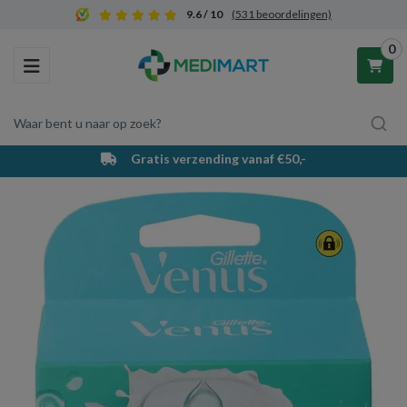
9.6 / 10
(531 beoordelingen)
0
Toggle navigation
Waar bent u naar op zoek?
Gratis verzending vanaf €50,-
Winkelwagen
Uw winkelwagen is leeg.
Vul hem met producten.