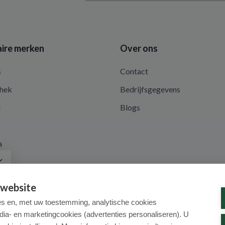
ire merken
Over ons
s
Contact
hek
Bedrijfsgegevens
d
Blogs
a
 website
es en, met uw toestemming, analytische cookies
dia- en marketingcookies (advertenties personaliseren). U