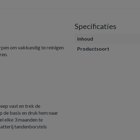
Specificaties
inhoud
n om vakkundig te reinigen
Productsoort
ren.
ep vast en trek de
p de basis en druk hem naar
l elke 3 maanden te
tterij tandenborstels