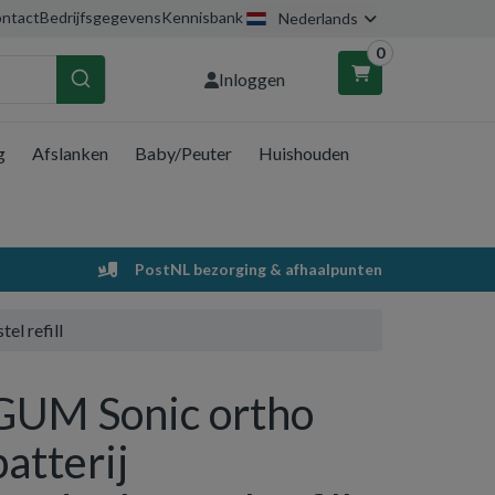
ntact
Bedrijfsgegevens
Kennisbank
Nederlands
0
Inloggen
g
Afslanken
Baby/Peuter
Huishouden
nkelwagen
Uw winkelwagen is leeg.
PostNL bezorging & afhaalpunten
Vul hem met producten.
el refill
GUM Sonic ortho
batterij