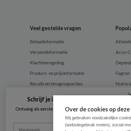
Veel gestelde vragen
Popula
Betaalinformatie
Attend
Verzendinformatie
Accu-C
Klachtenregeling
Depen
Product- en prijsinformatie
Fagron
Recalls en terugroepacties
Nutrici
Privacy en cookieverklaring
Schrijf je in voor onze nieuwsbrief
Cookie instellingen
Over de cookies op deze
Ontvang als eerste de beste aanbiedingen en persoonlijk
advies
Algemene voorwaarden
Wij gebruiken noodzakelijke cooki
(websitegebruik meten), social-me
Voornaam
Herroepingsrecht en retouren