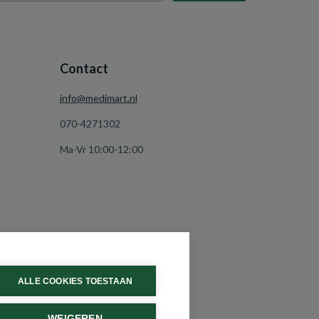
Contact
info@medimart.nl
070-4271302
Ma-Vr 10:00-12:00
ALLE COOKIES TOESTAAN
WEIGEREN