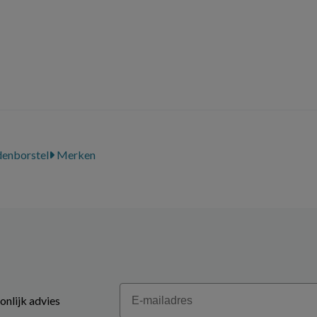
enborstel
Merken
Email
onlijk advies