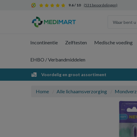
9.6 / 10
(531 beoordelingen)
Incontinentie
Zelftesten
Medische voeding
EHBO / Verbandmiddelen
Voordelig en groot assortiment
Home
Alle lichaamsverzorging
Mondverz