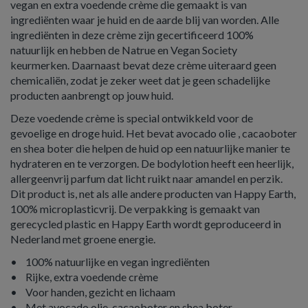
vegan en extra voedende crème die gemaakt is van
ingrediënten waar je huid en de aarde blij van worden. Alle
ingrediënten in deze crème zijn gecertificeerd 100%
natuurlijk en hebben de Natrue en Vegan Society
keurmerken. Daarnaast bevat deze crème uiteraard geen
chemicaliën, zodat je zeker weet dat je geen schadelijke
producten aanbrengt op jouw huid.
Deze voedende crème is special ontwikkeld voor de
gevoelige en droge huid. Het bevat avocado olie , cacaoboter
en shea boter die helpen de huid op een natuurlijke manier te
hydrateren en te verzorgen. De bodylotion heeft een heerlijk,
allergeenvrij parfum dat licht ruikt naar amandel en perzik.
Dit product is, net als alle andere producten van Happy Earth,
100% microplasticvrij. De verpakking is gemaakt van
gerecycled plastic en Happy Earth wordt geproduceerd in
Nederland met groene energie.
• 100% natuurlijke en vegan ingrediënten
• Rijke, extra voedende crème
• Voor handen, gezicht en lichaam
• Met avocado olie, cacaoboter en shea boter