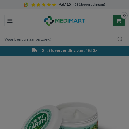
9.6 / 10
(531 beoordelingen)
0
Toggle navigation
Waar bent u naar op zoek?
Gratis verzending vanaf €50,-
Winkelwagen
Uw winkelwagen is leeg.
Vul hem met producten.