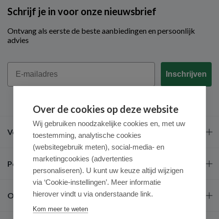
Schrijf je in voor onze nieuwsbrief
Ontvang als eerste de beste aanbiedingen en persoonlijk
advies
Email
Inschrijven
Over de cookies op deze website
Wij gebruiken noodzakelijke cookies en, met uw
Veel gestelde vragen
toestemming, analytische cookies
(websitegebruik meten), social-media- en
marketingcookies (advertenties
Populaire merken
personaliseren). U kunt uw keuze altijd wijzigen
via ‘Cookie-instellingen’. Meer informatie
hierover vindt u via onderstaande link.
Over ons
Kom meer te weten