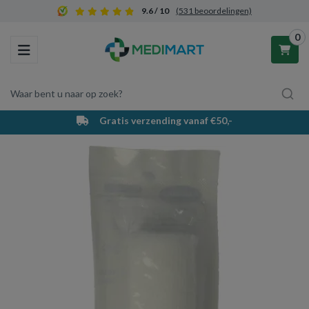
9.6 / 10
(531 beoordelingen)
0
Toggle navigation
Waar bent u naar op zoek?
Gratis verzending vanaf €50,-
Winkelwagen
Uw winkelwagen is leeg.
Vul hem met producten.