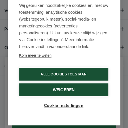
Wij gebruiken noodzakelijke cookies en, met uw
Veel gestelde vragen
toestemming, analytische cookies
(websitegebruik meten), social-media- en
marketingcookies (advertenties
Populaire merken
personaliseren). U kunt uw keuze altijd wijzigen
via ‘Cookie-instellingen’. Meer informatie
hierover vindt u via onderstaande link.
Over ons
Kom meer te weten
Contact
Schrijf je in voor onze nieuwsbrief
ALLE COOKIES TOESTAAN
Ontvang als eerste de beste aanbiedingen en persoonlijk
advies
WEIGEREN
Voornaam
Cookie-instellingen
9.6 / 10
(531 beoordelingen)
Email
© 2026 - Medimart.nl.