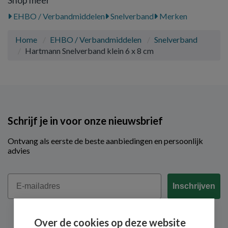
Shop meer
EHBO / Verbandmiddelen
Snelverband
Merken
Home
EHBO / Verbandmiddelen
Snelverband
Hartmann Snelverband klein 6 x 8 cm
Schrijf je in voor onze nieuwsbrief
Ontvang als eerste de beste aanbiedingen en persoonlijk
advies
Email
Inschrijven
Over de cookies op deze website