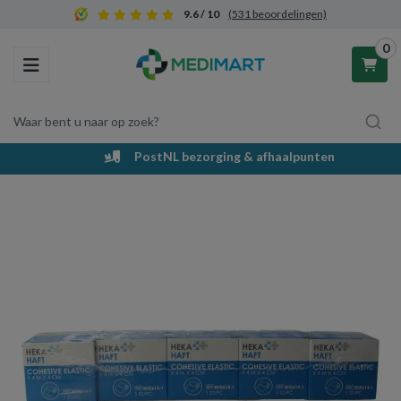
9.6 / 10
(531 beoordelingen)
0
Toggle navigation
Waar bent u naar op zoek?
PostNL bezorging & afhaalpunten
Winkelwagen
Uw winkelwagen is leeg.
Vul hem met producten.