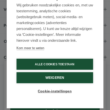
Wij gebruiken noodzakelijke cookies en, met uw
Veel gestelde vragen
toestemming, analytische cookies
(websitegebruik meten), social-media- en
marketingcookies (advertenties
Populaire merken
personaliseren). U kunt uw keuze altijd wijzigen
via ‘Cookie-instellingen’. Meer informatie
hierover vindt u via onderstaande link.
Over ons
Kom meer te weten
Contact
ALLE COOKIES TOESTAAN
Schrijf je in voor onze nieuwsbrief
WEIGEREN
Ontvang als eerste de beste aanbiedingen en persoonlijk
advies
Cookie-instellingen
Email
9.6 / 10
(531 beoordelingen)
© 2026 - Medimart.nl.