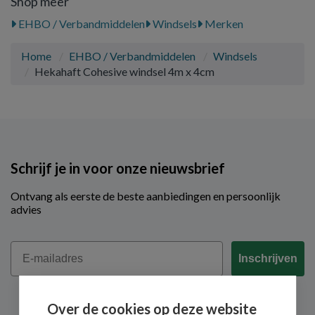
Shop meer
EHBO / Verbandmiddelen
Windsels
Merken
Home
EHBO / Verbandmiddelen
Windsels
Hekahaft Cohesive windsel 4m x 4cm
Schrijf je in voor onze nieuwsbrief
Ontvang als eerste de beste aanbiedingen en persoonlijk
advies
Email
Inschrijven
Over de cookies op deze website