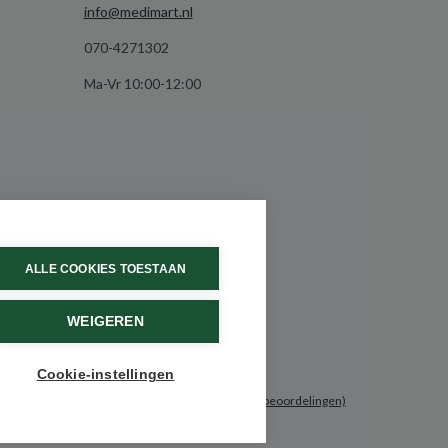
info@medimart.nl
070-4271302
Ma-Vr 10:00-12:00
ALLE COOKIES TOESTAAN
WEIGEREN
Cookie-instellingen
9.6 / 10
(531 beoordelingen)