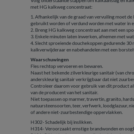
Volg onderstaande stappen om kalkaanslag en kalks
met HG kalkweg concentraat:
1. Afhankelijk van de graad van vervuiling moet de
gebruikt worden of verdund worden met water in ee
2. Breng HG kalkweg concentraat aan met een spo
3. Enkele minuten laten inwerken, afnemen met wat
4. Slecht sproeiende douchekoppen gedurende 30 
kalkverwijderaar en nabehandelen met een borstelt
Waarschuwingen
Fles rechtop vervoeren en bewaren.
Naast het bekende zilverkleurige sanitair (van ch
anderskleurig sanitair verkrijgbaar dat niet zuurbes
Controleer daarom voor gebruik van dit product al
van de producent van het sanitair.
Niet toepassen op marmer, travertin, granito, har
natuursteensoorten, teer, verfwerk, loodglazuur, 
of andere niet-zuurbestendige oppervlakken.
H302- Schadelijk bij inslikken.
H314- Veroorzaakt ernstige brandwonden en oogle