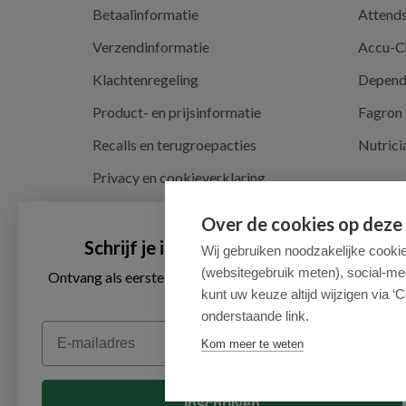
Betaalinformatie
Attend
Verzendinformatie
Accu-C
Klachtenregeling
Depen
Product- en prijsinformatie
Fagron
Recalls en terugroepacties
Nutrici
Privacy en cookieverklaring
Cookie instellingen
Over de cookies op deze
Algemene voorwaarden
Schrijf je in voor onze nieuwsbrief
Wij gebruiken noodzakelijke cooki
(websitegebruik meten), social-me
Herroepingsrecht en retouren
Ontvang als eerste de beste aanbiedingen en persoonlijk
advies
kunt uw keuze altijd wijzigen via ‘C
onderstaande link.
Email
Kom meer te weten
Inschrijven