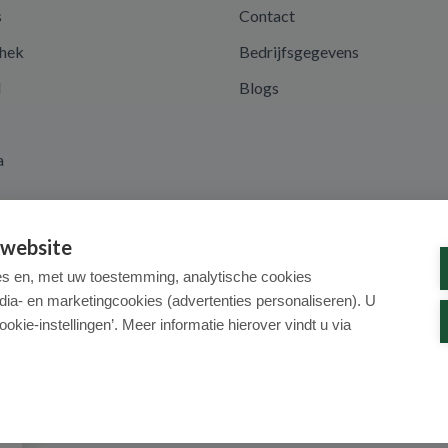
s
Contact
hek
Bedrijfsgegevens
d
Blogs
a
 website
es en, met uw toestemming, analytische cookies
dia- en marketingcookies (advertenties personaliseren). U
ookie-instellingen’. Meer informatie hierover vindt u via