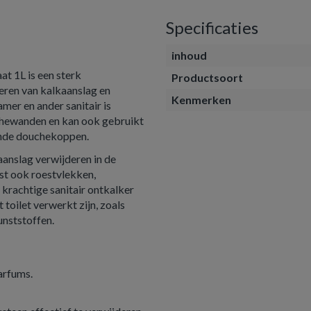
Specificaties
inhoud
t 1L is een sterk
Productsoort
eren van kalkaanslag en
Kenmerken
mer en ander sanitair is
uchewanden en kan ook gebruikt
ende douchekoppen.
nslag verwijderen in de
st ook roestvlekken,
krachtige sanitair ontkalker
 toilet verwerkt zijn, zoals
unststoffen.
arfums.