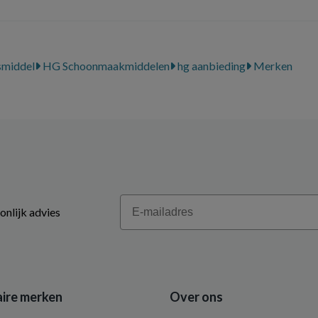
smiddel
HG Schoonmaakmiddelen
hg aanbieding
Merken
Email
onlijk advies
ire merken
Over ons