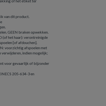
kking of het etiket ter
ik van dit product.
de
gen.
len. GEEN braken opwekken.
 het haar): verontreinigde
spoelen [of afdouchen].
voorzichtig afspoelen met
 verwijderen, indien mogelijk;
t voor gevaarlijk of bijzonder
 EINECS 205-634-3 en