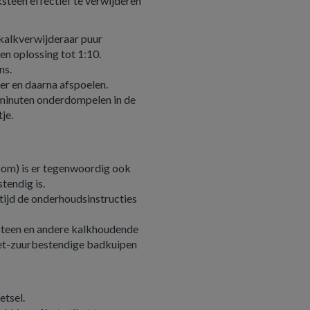
teen effectief te verwijderen
 kalkverwijderaar puur
n oplossing tot 1:10.
ns.
er en daarna afspoelen.
minuten onderdompelen in de
je.
room) is er tegenwoordig ook
tendig is.
tijd de onderhoudsinstructies
dsteen en andere kalkhoudende
niet-zuurbestendige badkuipen
tsel.