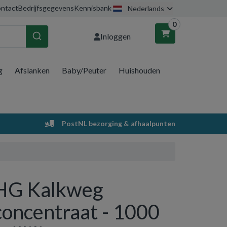
ntact
Bedrijfsgegevens
Kennisbank
Nederlands
0
Inloggen
g
Afslanken
Baby/Peuter
Huishouden
nkelwagen
Uw winkelwagen is leeg.
PostNL bezorging & afhaalpunten
Vul hem met producten.
HG Kalkweg
concentraat - 1000