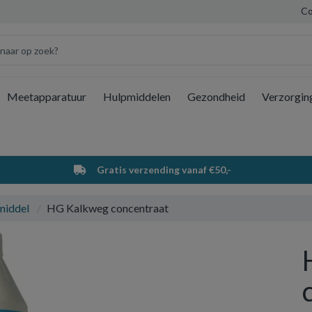
Co
Meetapparatuur
Hulpmiddelen
Gezondheid
Verzorgin
Wi
Gratis verzending vanaf €50,-
middel
HG Kalkweg concentraat