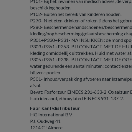
P101- Bij het inwinnen van medisch advies, de verpa
beschikking houden.
P102- Buiten het bereik van kinderen houden.
P270- Niet eten, drinken of roken tijdens het gebru
P280- Beschermende handschoenen/beschermen
kleding/oogbescherming/gelaatsbescherming dra
P301+P330+P331- NA INSLIKKEN: de mond spoe
P303+P361+P353- BIJ CONTACT MET DE HUID (of
kleding onmiddellijk uittrekken. Huid met water af
P305+P351+P338- BIJ CONTACT MET DE OGEN: 
water gedurende een aantal minuten; contactlenzen
blijven spoelen.
P501- Inhoud/verpakking afvoeren naar inzamelpun
afval.
Bevat: Fosforzuur EINECS 231-633-2, Oxaalzuur
Isotridecanol, ethoxylated EINECS 931-137-2.
Fabrikant/distributeur
HG International B.V.
P.J. Oudweg 41
1314 CJ Almere