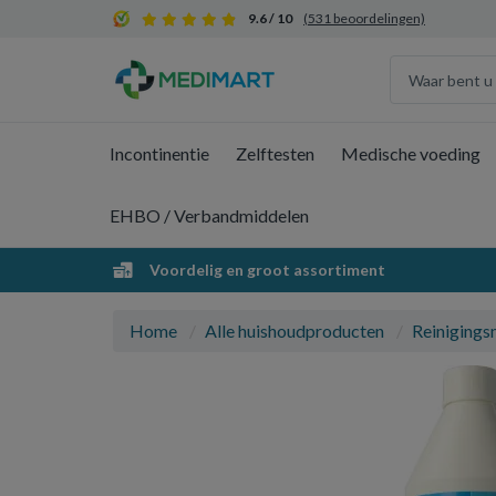
9.6 / 10
(531 beoordelingen)
Incontinentie
Zelftesten
Medische voeding
EHBO / Verbandmiddelen
Voordelig en groot assortiment
Home
Alle huishoudproducten
Reinigings