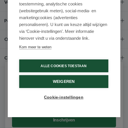
Veel gestelde vragen
toestemming, analytische cookies
(websitegebruik meten), social-media- en
marketingcookies (advertenties
Populaire merken
personaliseren). U kunt uw keuze altijd wijzigen
via ‘Cookie-instellingen’. Meer informatie
hierover vindt u via onderstaande link.
Over ons
Kom meer te weten
Contact
ALLE COOKIES TOESTAAN
Schrijf je in voor onze nieuwsbrief
WEIGEREN
Ontvang als eerste de beste aanbiedingen en persoonlijk
advies
Cookie-instellingen
Email
9.6 / 10
(531 beoordelingen)
© 2026 - Medimart.nl.
Inschrijven