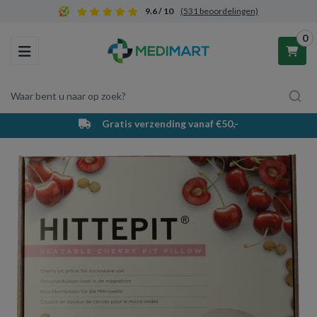
9.6 / 10
(531 beoordelingen)
0
Toggle navigation
Waar bent u naar op zoek?
Gratis verzending vanaf €50,-
Winkelwagen
Uw winkelwagen is leeg.
Vul hem met producten.