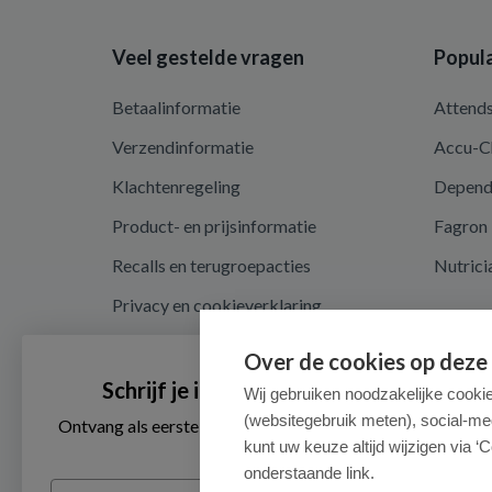
Veel gestelde vragen
Popula
Betaalinformatie
Attend
Verzendinformatie
Accu-C
Klachtenregeling
Depen
Product- en prijsinformatie
Fagron
Recalls en terugroepacties
Nutrici
Privacy en cookieverklaring
Cookie instellingen
Over de cookies op deze
Algemene voorwaarden
Schrijf je in voor onze nieuwsbrief
Wij gebruiken noodzakelijke cooki
(websitegebruik meten), social-me
Herroepingsrecht en retouren
Ontvang als eerste de beste aanbiedingen en persoonlijk
advies
kunt uw keuze altijd wijzigen via ‘C
onderstaande link.
Email