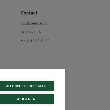
Contact
info@medimart.nl
070-4271302
Ma-Vr 10:00-12:00
ALLE COOKIES TOESTAAN
WEIGEREN