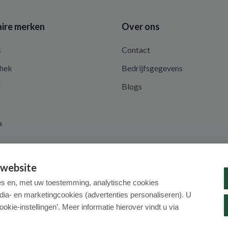
ire merken
Over ons
s
Contact
hek
Bedrijfsgegevens
d
Blogs
a
 website
es en, met uw toestemming, analytische cookies
dia- en marketingcookies (advertenties personaliseren). U
ookie-instellingen’. Meer informatie hierover vindt u via