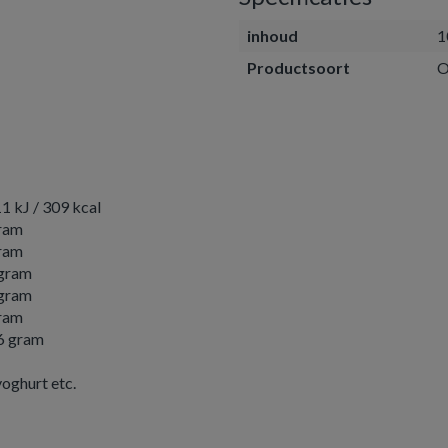
inhoud
1
Productsoort
O
1 kJ / 309 kcal
ram
ram
gram
gram
ram
6 gram
yoghurt etc.