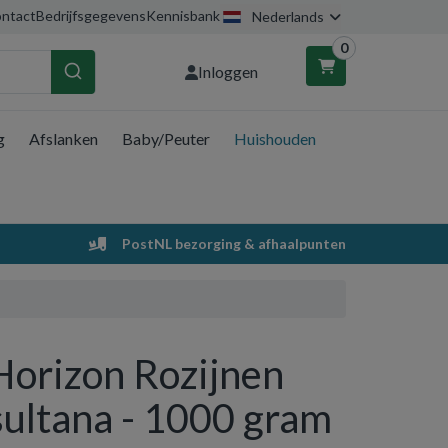
ntact
Bedrijfsgegevens
Kennisbank
Nederlands
0
Inloggen
g
Afslanken
Baby/Peuter
Huishouden
nkelwagen
Uw winkelwagen is leeg.
PostNL bezorging & afhaalpunten
Vul hem met producten.
Horizon Rozijnen
sultana - 1000 gram