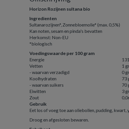
Horizon Rozijnen sultana bio
Ingredienten
Sultanarozijnen*, Zonnebloemolie* (max. 0,5%)
Kan noten, sesam en pinda's bevatten
Herkomst: Non-EU
*biologisch
Voedingswaarde per 100 gram
Energie
131
Vetten
1 g
- waarvan verzadigd
0 g
Koolhydraten
73 
- waarvan suikers
70 
Eiwitten
3 g
Zout
0,0
Gebruik
Eet los of voeg toe aan oliebollen, pudding, kwart, 
Droog en afgesloten bewaren.