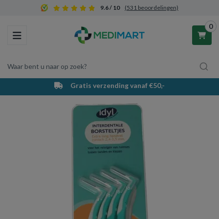
9.6 / 10
(531 beoordelingen)
0
Toggle navigation
Waar bent u naar op zoek?
Gratis verzending vanaf €50,-
Winkelwagen
Uw winkelwagen is leeg.
Vul hem met producten.