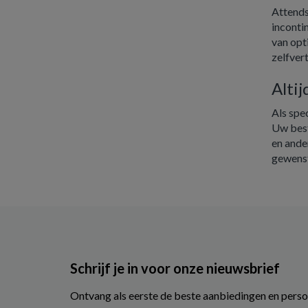
Attends
inconti
van opt
zelfver
Alti
Als spec
Uw best
en ande
gewenst
Schrijf je in voor onze nieuwsbrief
Ontvang als eerste de beste aanbiedingen en perso