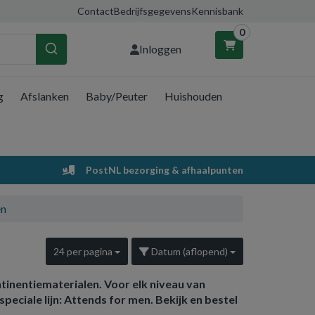
Contact
Bedrijfsgegevens
Kennisbank
0
Inloggen
g
Afslanken
Baby/Peuter
Huishouden
nkelwagen
Uw winkelwagen is leeg.
PostNL bezorging & afhaalpunten
Vul hem met producten.
en
24 per pagina
Datum (aflopend)
inentiematerialen. Voor elk niveau van
peciale lijn: Attends for men. Bekijk en bestel