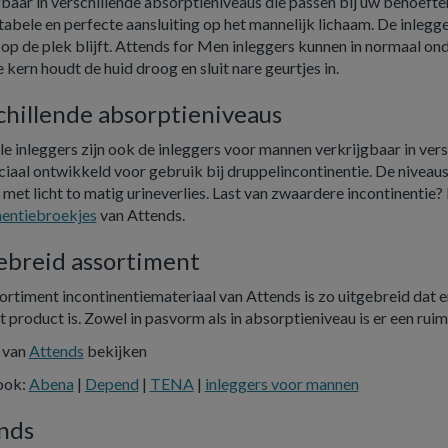
gbaar in verschillende absorptieniveaus die passen bij uw behoef
abele en perfecte aansluiting op het mannelijk lichaam. De inlegg
 op de plek blijft. Attends for Men inleggers kunnen in normaal
kern houdt de huid droog en sluit nare geurtjes in.
chillende absorptieniveaus
lle inleggers zijn ook de inleggers voor mannen verkrijgbaar in ve
eciaal ontwikkeld voor gebruik bij druppelincontinentie. De niveau
met licht to matig urineverlies. Last van zwaardere incontinentie?
nentiebroekjes
van Attends.
ebreid assortiment
ortiment incontinentiemateriaal van Attends is zo uitgebreid dat e
t product is. Zowel in pasvorm als in absorptieniveau is er een rui
s van
Attends
bekijken
ook:
Abena
|
Depend
|
TENA
|
inleggers voor mannen
nds