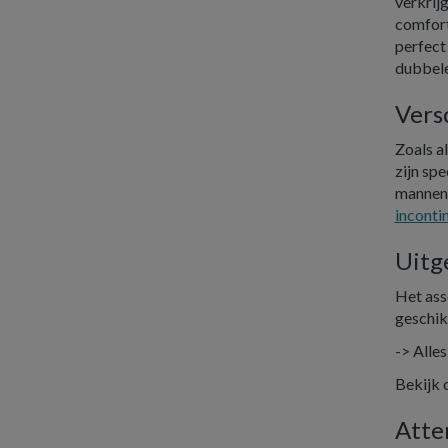
verkrij
comfort
perfect
dubbele 
Vers
Zoals a
zijn sp
mannen 
inconti
Uitg
Het ass
geschik
-> Alle
Bekijk 
Atte