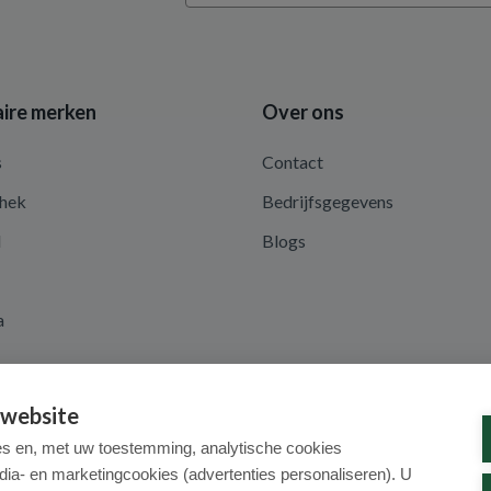
ire merken
Over ons
s
Contact
hek
Bedrijfsgegevens
d
Blogs
a
 website
es en, met uw toestemming, analytische cookies
dia- en marketingcookies (advertenties personaliseren). U