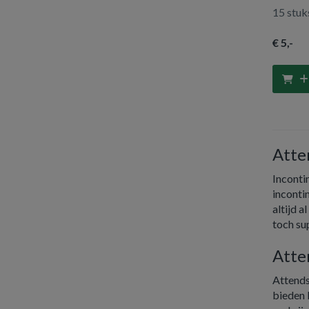
Shield
15 stuk
€ 5
,-
Atte
Incontin
inconti
altijd a
toch su
Atte
Attends
bieden 