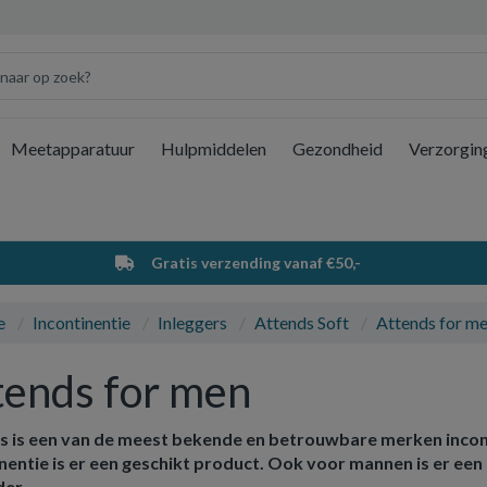
Meetapparatuur
Hulpmiddelen
Gezondheid
Verzorgin
Wi
Gratis verzending vanaf €50,-
e
Incontinentie
Inleggers
Attends Soft
Attends for m
tends for men
s is een van de meest bekende en betrouwbare merken incont
nentie is er een geschikt product. Ook voor mannen is er een s
der.