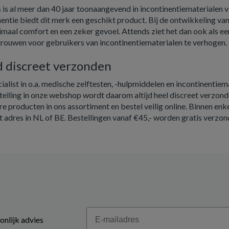
 is al meer dan 40 jaar toonaangevend in incontinentiematerialen 
nentie biedt dit merk een geschikt product. Bij de ontwikkeling va
imaal comfort en een zeker gevoel. Attends ziet het dan ook als ee
trouwen voor gebruikers van incontinentiematerialen te verhogen.
jd discreet verzonden
ialist in o.a. medische zelftesten, -hulpmiddelen en incontinentiem
elling in onze webshop wordt daarom altijd heel discreet verzonde
re producten in ons assortiment en bestel veilig online. Binnen en
 adres in NL of BE. Bestellingen vanaf €45,- worden gratis verzon
Email
onlijk advies