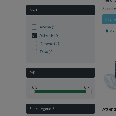
6 artik
Merk
Inleg
Abena
(5)
Verw
Attends
(6)
Depend
(2)
Tena
(3)
Prijs
€ 3
€ 7
Subcategorie 2
Attend