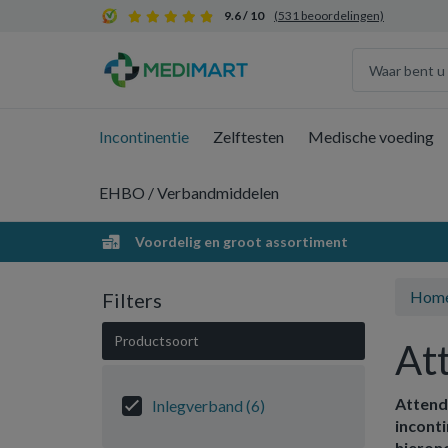
9.6 / 10
(531 beoordelingen)
Incontinentie
Zelftesten
Medische voeding
EHBO / Verbandmiddelen
Voordelig en groot assortiment
Hom
Filters
Productsoort
At
Attend
Inlegverband
(6)
inconti
hieron