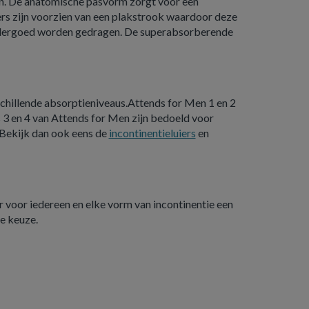
ten. De anatomische pasvorm zorgt voor een
ers zijn voorzien van een plakstrook waardoor deze
 ondergoed worden gedragen. De superabsorberende
rschillende absorptieniveaus.Attends for Men 1 en 2
s 3 en 4 van Attends for Men zijn bedoeld voor
 Bekijk dan ook eens de
incontinentieluiers
en
r voor iedereen en elke vorm van incontinentie een
me keuze.