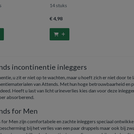
s
14 stuks
€ 4
,98
nds incontinentie inleggers
entie, u zit er niet op te wachten, maar u hoeft zich er niet door 
nentiematerialen van Attends. Met hun hoge betrouwbaarheid en p
l deed. Heeft u last van licht urineverlies kies dan voor deze inlegge
per absorberend.
nds for Men
 for Men zijn comfortabele en zachte inleggers speciaal ontwikke
bescherming bij het verlies van een paar druppels maar ook bij zwa