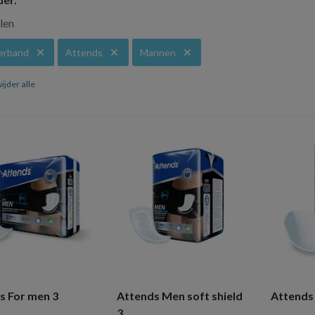
elen
verband
Attends
Mannen
ijder alle
s For men 3
Attends Men soft shield
Attends
3