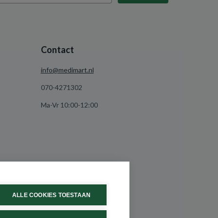
Contact
info@medimart.nl
070-4271302
Ma-Vr 10:00-12:00
ALLE COOKIES TOESTAAN