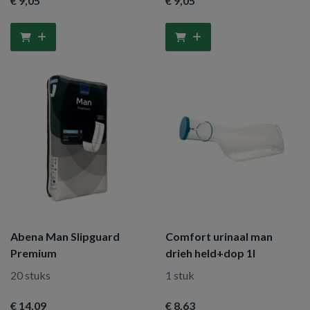
€ 9
,05
€ 9
,05
Abena Man Slipguard
Comfort urinaal man
Premium
drieh held+dop 1l
20 stuks
1 stuk
€ 14
,09
€ 8
,63