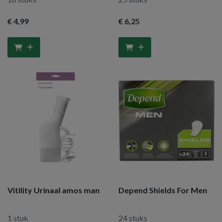
€ 4
,99
€ 6
,25
Vitility Urinaal amos man
Depend Shields For Men
1 stuk
24 stuks