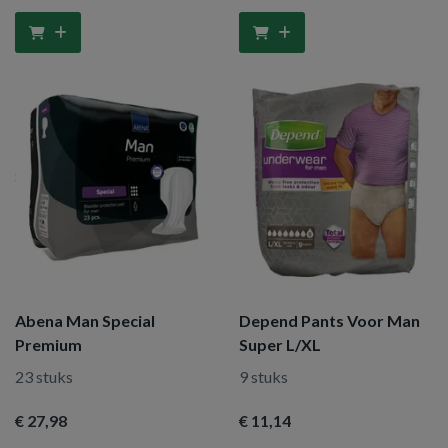
Abena Man Special
Depend Pants Voor Man
Premium
Super L/XL
23 stuks
9 stuks
€ 27
,98
€ 11
,14