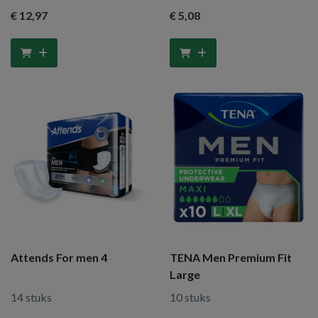
€ 12
,97
€ 5
,08
Attends For men 4
TENA Men Premium Fit
Large
14 stuks
10 stuks