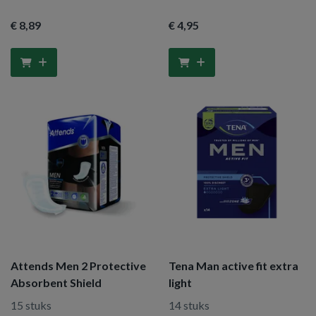
€ 8
,89
€ 4
,95
Attends Men 2 Protective
Tena Man active fit extra
Absorbent Shield
light
15 stuks
14 stuks