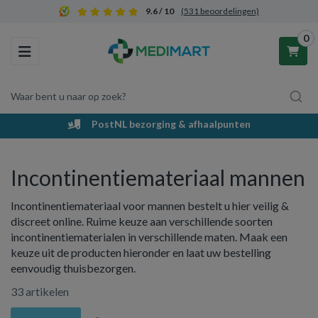
9.6 / 10
(531 beoordelingen)
0
Toggle navigation
Waar bent u naar op zoek?
PostNL bezorging & afhaalpunten
Winkelwagen
Incontinentiemateriaal mannen
Uw winkelwagen is leeg.
Incontinentiemateriaal voor mannen bestelt u hier veilig &
Vul hem met producten.
discreet online. Ruime keuze aan verschillende soorten
incontinentiematerialen in verschillende maten. Maak een
keuze uit de producten hieronder en laat uw bestelling
eenvoudig thuisbezorgen.
33 artikelen