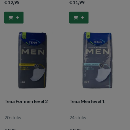
€ 12
,95
€ 11
,99
Tena For men level 2
Tena Men level 1
20 stuks
24 stuks