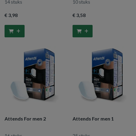
14 stuks
10 stuks
€ 3
,98
€ 3
,58
Attends For men 2
Attends For men 1
16 stuks
25 stuks