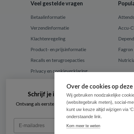
Veel gestelde vragen
Popula
Betaalinformatie
Attend
Verzendinformatie
Accu-C
Klachtenregeling
Depen
Product- en prijsinformatie
Fagron
Recalls en terugroepacties
Nutrici
Privacy en cookieverklaring
Cookie instellingen
Over de cookies op deze
Algemene voorwaarden
Schrijf je in voor onze nieuwsbrief
Wij gebruiken noodzakelijke cooki
(websitegebruik meten), social-me
Herroepingsrecht en retouren
Ontvang als eerste de beste aanbiedingen en persoonlijk
advies
kunt uw keuze altijd wijzigen via ‘C
onderstaande link.
Email
Kom meer te weten