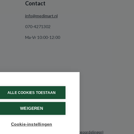
Contact
info@medimart.nl
070-4271302
Ma-Vr 10:00-12:00
ALLE COOKIES TOESTAAN
WEIGEREN
Cookie-instellingen
9.6 / 10
(531 beoordelingen)