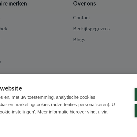
ire merken
Over ons
s
Contact
hek
Bedrijfsgegevens
d
Blogs
a
 website
es en, met uw toestemming, analytische cookies
dia- en marketingcookies (advertenties personaliseren). U
ookie-instellingen’. Meer informatie hierover vindt u via