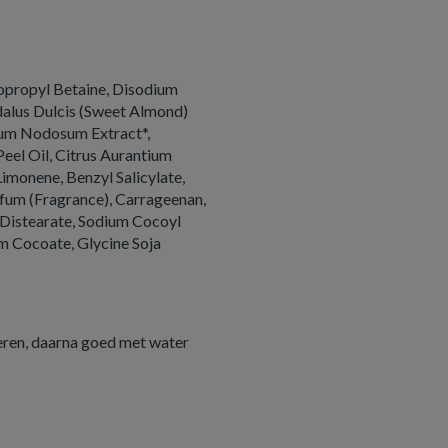
opropyl Betaine, Disodium
alus Dulcis (Sweet Almond)
llum Nodosum Extract*,
Peel Oil, Citrus Aurantium
Limonene, Benzyl Salicylate,
rfum (Fragrance), Carrageenan,
 Distearate, Sodium Cocoyl
m Cocoate, Glycine Soja
eren, daarna goed met water