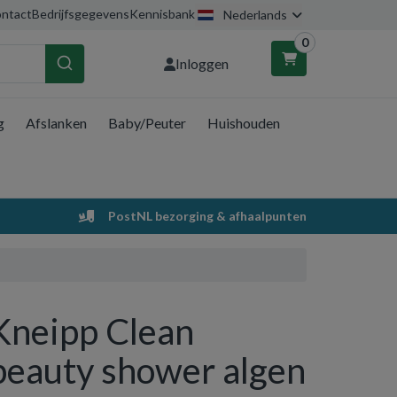
ntact
Bedrijfsgegevens
Kennisbank
Nederlands
0
Inloggen
g
Afslanken
Baby/Peuter
Huishouden
nkelwagen
Uw winkelwagen is leeg.
PostNL bezorging & afhaalpunten
Vul hem met producten.
Kneipp Clean
beauty shower algen