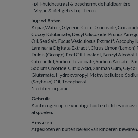
- pH-huidneutraal & beschermt de huidbarrière
- Vegan & niet getest op dieren
Ingrediënten
Aqua (Water), Glycerin, Coco-Glucoside, Cocamid
Cocoyl Glutamate, Decyl Glucoside, Prunus Amygd
Oil, Sea Salt, Fucus Vesiculosus Extract*, Ascophy
Laminaria Digitata Extract*, Citrus Limon (Lemon) 
Dulcis (Orange) Peel Oil, Linalool, Benzyl Alcohol, 
Citronellol, Sodium Levulinate, Sodium Anisate, Pa
Sodium Chloride, Citric Acid, Xanthan Gum, Glycol
Glutamate, Hydroxypropyl Methylcellulose, Sodiu
(Soybean) Oil, Tocopherol.
*certified organic
Gebruik
Aanbrengen op de vochtige huid en lichtjes inmass
afspoelen.
Bewaren
Afgesloten en buiten bereik van kinderen bewaren.