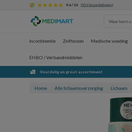
9.6 / 10
(531 beoordelingen)
Incontinentie
Zelftesten
Medische voeding
EHBO / Verbandmiddelen
Voordelig en groot assortiment
Home
Alle lichaamsverzorging
Lichaam