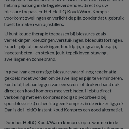
het, na plaatsing in de bijgeleverde hoes, direct op uw
blessure toepassen. Het HeltiQ Koud/Warm Kompres
voorkomt zwellingen en verlicht de pijn, zonder dat u gebruik
hoeft te maken van pijnstillers.
U kunt koude therapie toepassen bij blessures zoals
verrekkingen, kneuzingen, verstuikingen, bloeduitstortingen,
koorts, pijn bij ontstekingen, hoofdpijn, migraine, kiespijn,
insectenbeten– en steken, jeuk, tepelkloven, stuwing,
zwellingen en zonnebrand.
In geval van een ernstige blessure waarbij nog regelmatig
gekoeld moet worden om de zwelling en pijn te verminderen,
kunt u bij het aanleggen van een steun- of drukverband ook
direct een koud kompres mee verbinden. Hebt u direct
verkoeling met een kompres nodig (bijvoorbeeld bij
sportblessures) en heeft u geen kompres in de vriezer liggen?
Dan is de HeltiQ Instant Koud Kompres een goed alternatief.
Door het HeltiQ Koud/Warm kompres op te warmen in de
magnetron of een pan met water kunt u ook warmte therapie