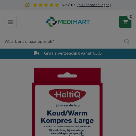
9.6 / 10
(531 beoordelingen)
0
Toggle navigation
Waar bent u naar op zoek?
Gratis verzending vanaf €50,-
Winkelwagen
Uw winkelwagen is leeg.
Vul hem met producten.