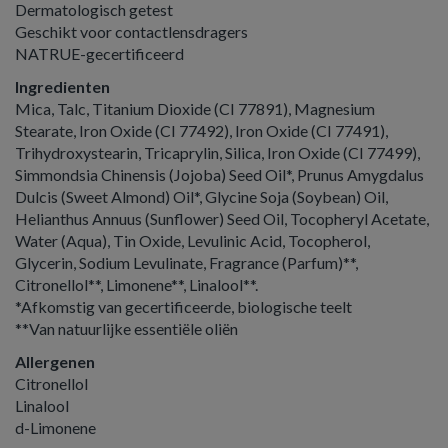
Dermatologisch getest
Geschikt voor contactlensdragers
NATRUE-gecertificeerd
Ingredienten
Mica, Talc, Titanium Dioxide (CI 77891), Magnesium
Stearate, Iron Oxide (CI 77492), Iron Oxide (CI 77491),
Trihydroxystearin, Tricaprylin, Silica, Iron Oxide (CI 77499),
Simmondsia Chinensis (Jojoba) Seed Oil*, Prunus Amygdalus
Dulcis (Sweet Almond) Oil*, Glycine Soja (Soybean) Oil,
Helianthus Annuus (Sunflower) Seed Oil, Tocopheryl Acetate,
Water (Aqua), Tin Oxide, Levulinic Acid, Tocopherol,
Glycerin, Sodium Levulinate, Fragrance (Parfum)**,
Citronellol**, Limonene**, Linalool**.
*Afkomstig van gecertificeerde, biologische teelt
**Van natuurlijke essentiële oliën
Allergenen
Citronellol
Linalool
d-Limonene