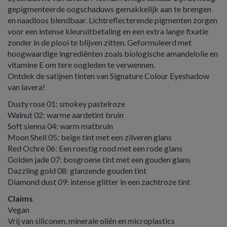
gepigmenteerde oogschaduws gemakkelijk aan te brengen
en naadloos blendbaar. Lichtreflecterende pigmenten zorgen
voor een intense kleuruitbetaling en een extra lange fixatie
zonder in de plooi te blijven zitten. Geformuleerd met
hoogwaardige ingrediënten zoals biologische amandelolie en
vitamine E om tere oogleden te verwennen.
Ontdek de satijnen tinten van Signature Colour Eyeshadow
van lavera!
Dusty rose 01: smokey pastelroze
Walnut 02: warme aardetint bruin
Soft sienna 04: warm matbruin
Moon Shell 05: beige tint met een zilveren glans
Red Ochre 06: Een roestig rood met een rode glans
Golden jade 07: bosgroene tint met een gouden glans
Dazzling gold 08: glanzende gouden tint
Diamond dust 09: intense glitter in een zachtroze tint
Claims
Vegan
Vrij van siliconen, minerale oliën en microplastics