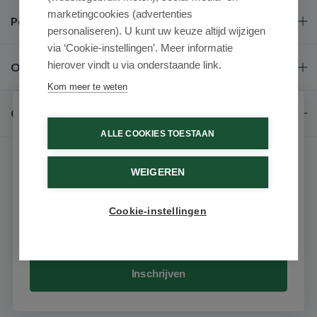
marketingcookies (advertenties
Populaire merken
personaliseren). U kunt uw keuze altijd wijzigen
via ‘Cookie-instellingen’. Meer informatie
hierover vindt u via onderstaande link.
Over ons
Kom meer te weten
Contact
Schrijf je in voor onze nieuwsbrief
ALLE COOKIES TOESTAAN
Ontvang als eerste de beste aanbiedingen en persoonlijk
advies
WEIGEREN
Voornaam
Cookie-instellingen
9.6 / 10
(531 beoordelingen)
Email
© 2026 - Medimart.nl.
Inschrijven