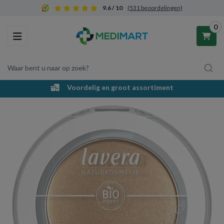
9.6 / 10
(531 beoordelingen)
0
Toggle navigation
Waar bent u naar op zoek?
Voordelig en groot assortiment
Winkelwagen
Uw winkelwagen is leeg.
Vul hem met producten.