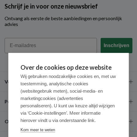
Schrijf je in voor onze nieuwsbrief
Ontvang als eerste de beste aanbiedingen en persoonlijk
advies
Email
Inschrijven
Over de cookies op deze website
Wij gebruiken noodzakelijke cookies en, met uw
Veel gestelde vragen
toestemming, analytische cookies
(websitegebruik meten), social-media- en
marketingcookies (advertenties
Populaire merken
personaliseren). U kunt uw keuze altijd wijzigen
via ‘Cookie-instellingen’. Meer informatie
hierover vindt u via onderstaande link.
Over ons
Kom meer te weten