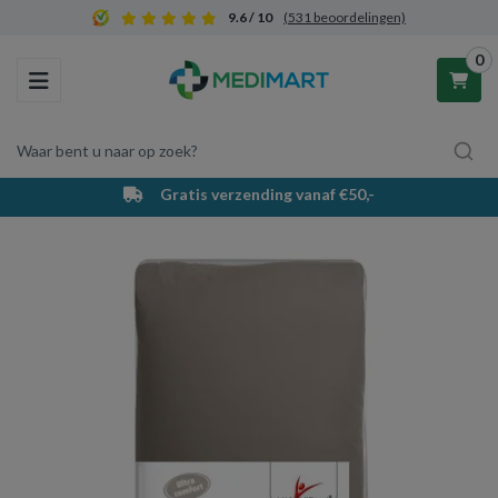
9.6 / 10
(531 beoordelingen)
0
Toggle navigation
Waar bent u naar op zoek?
Gratis verzending vanaf €50,-
Winkelwagen
Uw winkelwagen is leeg.
Vul hem met producten.