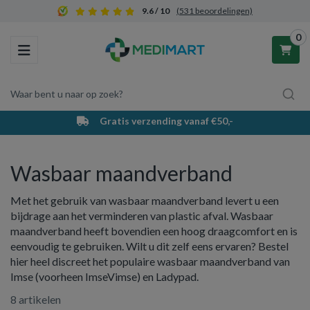
9.6 / 10
(531 beoordelingen)
0
Toggle navigation
Waar bent u naar op zoek?
Gratis verzending vanaf €50,-
Winkelwagen
Wasbaar maandverband
Uw winkelwagen is leeg.
Met het gebruik van wasbaar maandverband levert u een
Vul hem met producten.
bijdrage aan het verminderen van plastic afval. Wasbaar
maandverband heeft bovendien een hoog draagcomfort en is
eenvoudig te gebruiken. Wilt u dit zelf eens ervaren? Bestel
hier heel discreet het populaire wasbaar maandverband van
Imse (voorheen ImseVimse) en Ladypad.
8 artikelen