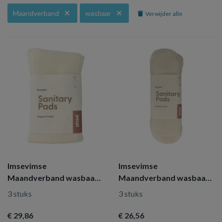
Maandverband
wasbaar
Verwijder alle
Imsevimse
Imsevimse
Maandverband wasbaar
Maandverband wasbaar
naturel nacht
naturel dag
3 stuks
3 stuks
€ 29
,86
€ 26
,56