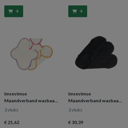
Imsevimse
Imsevimse
Maandverband wasbaar
Maandverband wasbaar
naturel mini
zwart nacht
3 stuks
3 stuks
€ 21
,62
€ 30
,39