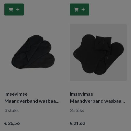
Imsevimse
Imsevimse
Maandverband wasbaar
Maandverband wasbaar
zwart dag
zwart mini
3 stuks
3 stuks
€ 26
,56
€ 21
,62