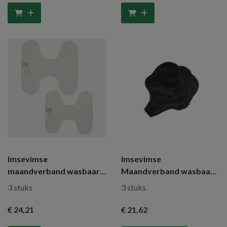
Imsevimse
Imsevimse
maandverband wasbaar
Maandverband wasbaar
zonder sluiting naturel
zwart string
3 stuks
3 stuks
dag
€ 24
,21
€ 21
,62