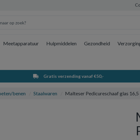
Co
Meetapparatuur
Hulpmiddelen
Gezondheid
Verzorgin
Wi
Gratis verzending vanaf €50,-
oeten/benen
Staalwaren
Malteser Pedicureschaaf glas 16,5 