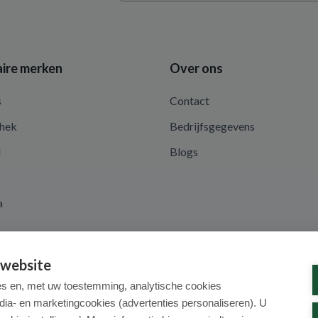
ire merken
Over ons
s
Contact
hek
Bedrijfsgegevens
d
Blogs
a
 website
es en, met uw toestemming, analytische cookies
dia- en marketingcookies (advertenties personaliseren). U