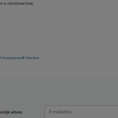
 is steriliseerbaar.
Staalwaren
Merken
Email
onlijk advies