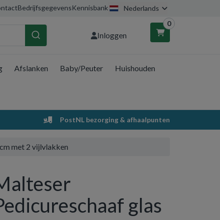
ntact
Bedrijfsgegevens
Kennisbank
Nederlands
0
Inloggen
g
Afslanken
Baby/Peuter
Huishouden
nkelwagen
Uw winkelwagen is leeg.
PostNL bezorging & afhaalpunten
Vul hem met producten.
cm met 2 vijlvlakken
Malteser
Pedicureschaaf glas