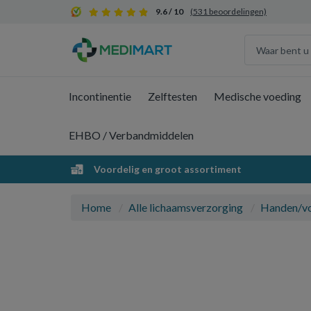
9.6 / 10
(531 beoordelingen)
Incontinentie
Zelftesten
Medische voeding
EHBO / Verbandmiddelen
Voordelig en groot assortiment
Home
Alle lichaamsverzorging
Handen/v