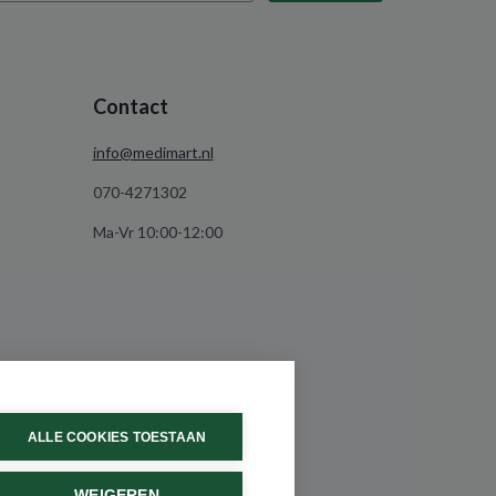
Contact
info@medimart.nl
070-4271302
Ma-Vr 10:00-12:00
ALLE COOKIES TOESTAAN
WEIGEREN