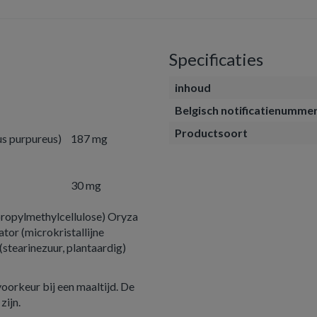
Specificaties
inhoud
Belgisch notificatienumme
Productsoort
us purpureus)
187 mg
30 mg
propylmethylcellulose) Oryza
ator (microkristallijne
stearinezuur, plantaardig)
voorkeur bij een maaltijd. De
zijn.