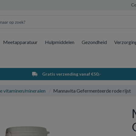
Co
Meetapparatuur
Hulpmiddelen
Gezondheid
Verzorgin
Wi
Gratis verzending vanaf €50,-
e vitaminen/mineralen
Mannavita Gefermenteerde rode rijst