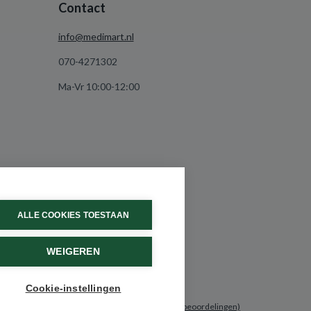
Contact
info@medimart.nl
070-4271302
Ma-Vr 10:00-12:00
ALLE COOKIES TOESTAAN
WEIGEREN
Cookie-instellingen
9.6 / 10
(531 beoordelingen)