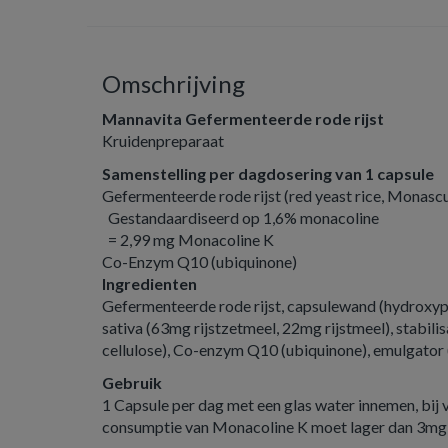
Omschrijving
Mannavita Gefermenteerde rode rijst
Kruidenpreparaat
Samenstelling per dagdosering van 1 capsule
Gefermenteerde rode rijst (red yeast rice, Monasc
Gestandaardiseerd op 1,6% monacoline
= 2,99 mg Monacoline K
Co-Enzym Q10 (ubiquinone)
Ingredienten
Gefermenteerde rode rijst, capsulewand (hydroxy
sativa (63mg rijstzetmeel, 22mg rijstmeel), stabilis
cellulose), Co-enzym Q10 (ubiquinone), emulgator (
Gebruik
1 Capsule per dag met een glas water innemen, bij 
consumptie van Monacoline K moet lager dan 3mg 