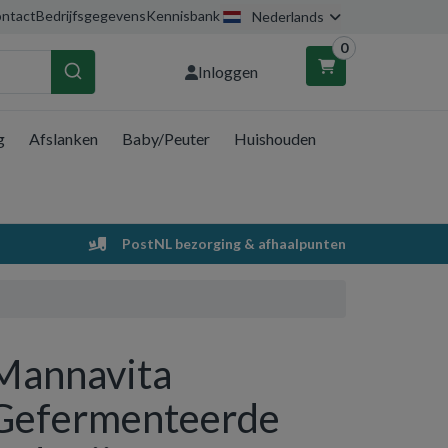
ntact
Bedrijfsgegevens
Kennisbank
Nederlands
0
Inloggen
g
Afslanken
Baby/Peuter
Huishouden
nkelwagen
Uw winkelwagen is leeg.
PostNL bezorging & afhaalpunten
Vul hem met producten.
Mannavita
Gefermenteerde