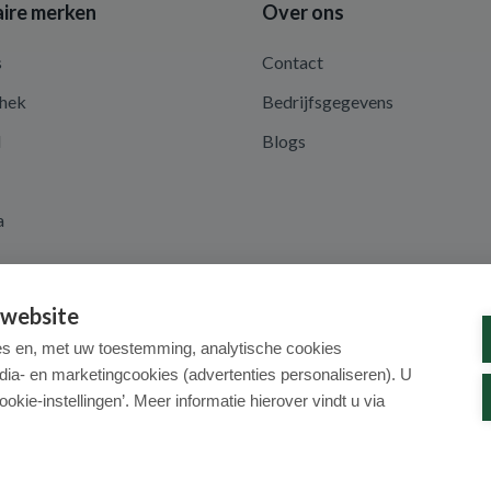
ire merken
Over ons
s
Contact
hek
Bedrijfsgegevens
d
Blogs
a
 website
es en, met uw toestemming, analytische cookies
dia- en marketingcookies (advertenties personaliseren). U
ookie-instellingen’. Meer informatie hierover vindt u via