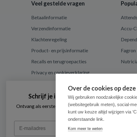
Veel gestelde vragen
Popula
Betaalinformatie
Attend
Verzendinformatie
Accu-C
Klachtenregeling
Depen
Product- en prijsinformatie
Fagron
Recalls en terugroepacties
Nutrici
Privacy en cookieverklaring
Cookie instellingen
Over de cookies op deze
Algemene voorwaarden
Schrijf je in voor onze nieuwsbrief
Wij gebruiken noodzakelijke cooki
(websitegebruik meten), social-me
Herroepingsrecht en retouren
Ontvang als eerste de beste aanbiedingen en persoonlijk
advies
kunt uw keuze altijd wijzigen via ‘C
onderstaande link.
Email
Kom meer te weten