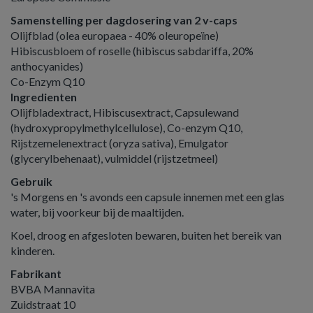
Samenstelling per dagdosering van 2 v-caps
Olijfblad (olea europaea - 40% oleuropeïne)
Hibiscusbloem of roselle (hibiscus sabdariffa, 20%
anthocyanides)
Co-Enzym Q10
Ingredienten
Olijfbladextract, Hibiscusextract, Capsulewand
(hydroxypropylmethylcellulose), Co-enzym Q10,
Rijstzemelenextract (oryza sativa), Emulgator
(glycerylbehenaat), vulmiddel (rijstzetmeel)
Gebruik
's Morgens en 's avonds een capsule innemen met een glas
water, bij voorkeur bij de maaltijden.
Koel, droog en afgesloten bewaren, buiten het bereik van
kinderen.
Fabrikant
BVBA Mannavita
Zuidstraat 10