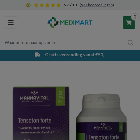
9.6 / 10
(531 beoordelingen)
0
Toggle navigation
Waar bent u naar op zoek?
Gratis verzending vanaf €50,-
Winkelwagen
Uw winkelwagen is leeg.
Vul hem met producten.