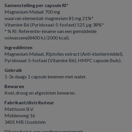
Samenstelling
per capsule RI*
Magnesium Malaat 700 mg
waarvan elementair magnesium 81 mg 21%*
Vitamine B6 (Pyridoxaal-5-fosfaat) 525 μg 38%*
* % RI: Referentie-inname van een gemiddelde
volwassene(8400 kJ/2000 kcal).
Ingrediënten
Magnesium Malaat, Rijstvlies extract (Anti-klontermiddel),
Pyridoxaal-5-fosfaat (Vitamine B6), HMPC capsule (huls).
Gebruik
1-3x daags 1 capsule innemen met water.
Bewaren
Koel, droog en afgesloten bewaren.
Fabrikant/distributeur
Mattisson B.V.
Middenweg 16
3401 MB IJsselstein
Dit product is een voedingssupplement.