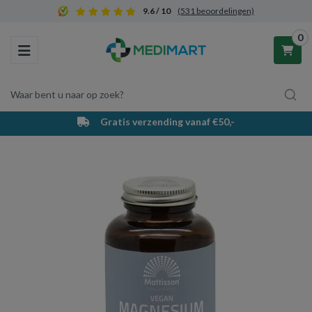
9.6 / 10
(531 beoordelingen)
0
Toggle navigation
Waar bent u naar op zoek?
Gratis verzending vanaf €50,-
Winkelwagen
Uw winkelwagen is leeg.
Vul hem met producten.