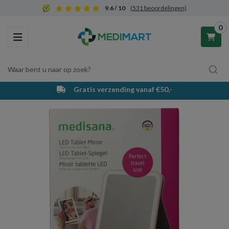
9.6 / 10
(531 beoordelingen)
0
Toggle navigation
Waar bent u naar op zoek?
PostNL bezorging & afhaalpunten
Winkelwagen
Uw winkelwagen is leeg.
Vul hem met producten.