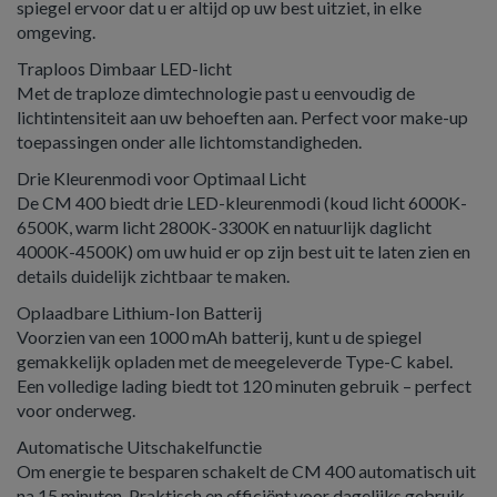
spiegel ervoor dat u er altijd op uw best uitziet, in elke
omgeving.
Traploos Dimbaar LED-licht
Met de traploze dimtechnologie past u eenvoudig de
lichtintensiteit aan uw behoeften aan. Perfect voor make-up
toepassingen onder alle lichtomstandigheden.
Drie Kleurenmodi voor Optimaal Licht
De CM 400 biedt drie LED-kleurenmodi (koud licht 6000K-
6500K, warm licht 2800K-3300K en natuurlijk daglicht
4000K-4500K) om uw huid er op zijn best uit te laten zien en
details duidelijk zichtbaar te maken.
Oplaadbare Lithium-Ion Batterij
Voorzien van een 1000 mAh batterij, kunt u de spiegel
gemakkelijk opladen met de meegeleverde Type-C kabel.
Een volledige lading biedt tot 120 minuten gebruik – perfect
voor onderweg.
Automatische Uitschakelfunctie
Om energie te besparen schakelt de CM 400 automatisch uit
na 15 minuten. Praktisch en efficiënt voor dagelijks gebruik.