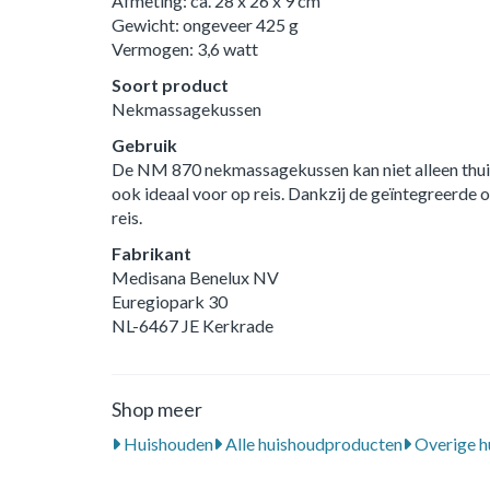
Afmeting: ca. 28 x 26 x 9 cm
Gewicht: ongeveer 425 g
Vermogen: 3,6 watt
Soort product
Nekmassagekussen
Gebruik
De NM 870 nekmassagekussen kan niet alleen thuis
ook ideaal voor op reis. Dankzij de geïntegreerde o
reis.
Fabrikant
Medisana Benelux NV
Euregiopark 30
NL-6467 JE Kerkrade
Shop meer
Huishouden
Alle huishoudproducten
Overige h