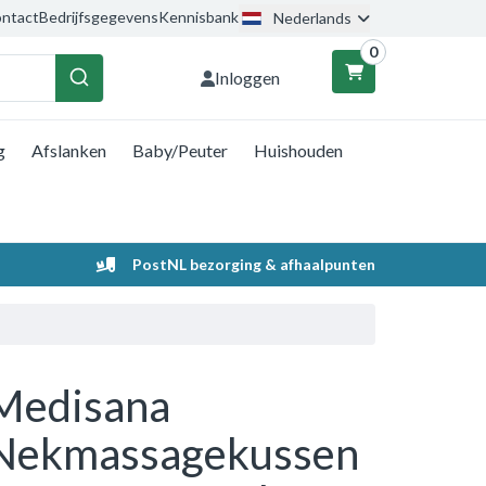
ntact
Bedrijfsgegevens
Kennisbank
Nederlands
0
Inloggen
g
Afslanken
Baby/Peuter
Huishouden
nkelwagen
Uw winkelwagen is leeg.
PostNL bezorging & afhaalpunten
Vul hem met producten.
Medisana
Nekmassagekussen