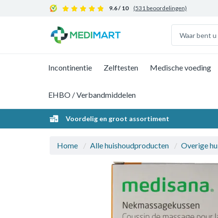
9.6 / 10
(531 beoordelingen)
Incontinentie
Zelftesten
Medische voeding
EHBO / Verbandmiddelen
Voordelig en groot assortiment
Home
Alle huishoudproducten
Overige hu